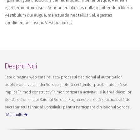
ligula at ligula tincidunt, sit amet aliquet mi pellentesque. Aenean
eget fermentum risus. Aenean eu ultricies nulla, id bibendum libero.
Vestibulum dui augue, malesuada nec tellus vel, egestas
condimentum ipsum. Vestibulum ut.
Despro Noi
Este o pagină web care reflectă procesul decizional al autorităților
publice de nivelul II din Soroca și oferă cetățenilor posibilitatea să se
implice în mod constructiv în monitorizarea activității și luarea deciziilor
de către Consiliului Raional Soroca. Pagina este creată și actualizată de
secretariatul tehnic al Consiliului pentru Participare din Raionul Soroca.
Mai multe