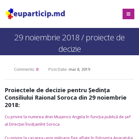
29 noiembrie 2018 / proiecte de
decizie
Comments:
0
Post Date:
mai 8, 2019
Proiectele de decizie pentru Ședința
Consiliului Raional Soroca din 29 noiembrie
2018:
Cu privire la numirea dnei Mușenco Angela în funcția publică de șef
al Direcției Învățamînt Soroca
Cu privire la casarea unor mijloace fixe aflate în folosința Aparatului