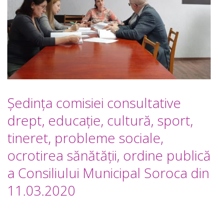
Şedinţa comisiei consultative
drept, educaţie, cultură, sport,
tineret, probleme sociale,
ocrotirea sănătăţii, ordine publică
a Consiliului Municipal Soroca din
11.03.2020