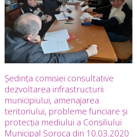
Şedinţa comisiei consultative
dezvoltarea infrastructurii
municipiului, amenajarea
teritoriului, probleme funciare şi
protecţia mediului a Consiliului
Municipal Soroca din 10.03.2020