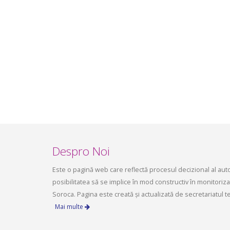
infrastructurii, amenajarea
aprilie 2
teritoriului și protecția mediului a
Consiliului raional Soroca din 04 mai
2026
mai 4, 2026
planific
ședința 
Soroca 
aprilie 1
Despro Noi
Este o pagină web care reflectă procesul decizional al autori