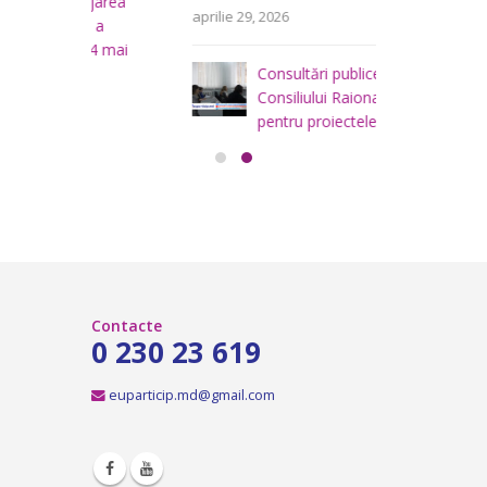
area
i
aprilie 29, 2026
a
teritoriului
 mai
Consiliului
Consultări publice ale
2026
Consiliului Raional Soroca
mai 4, 2026
pentru proiectele de decizie
planificate pentru a fi analizate la
ședința ordinară a Consiliului raional
Soroca din 6 mai 2026.
aprilie 16, 2026
Contacte
0 230 23 619