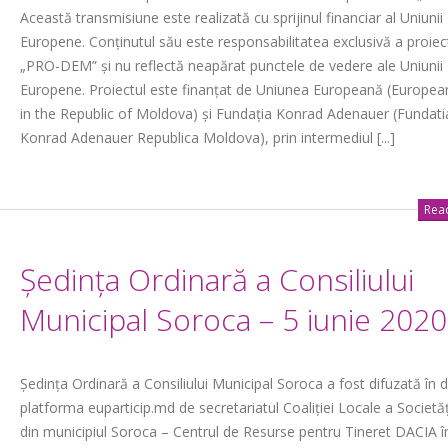
Această transmisiune este realizată cu sprijinul financiar al Uniunii
Europene. Conținutul său este responsabilitatea exclusivă a proiec
„PRO-DEM” și nu reflectă neapărat punctele de vedere ale Uniunii
Europene. Proiectul este finanțat de Uniunea Europeană (Europea
in the Republic of Moldova) și Fundația Konrad Adenauer (Fundati
Konrad Adenauer Republica Moldova), prin intermediul [...]
Read
Ședința Ordinară a Consiliului
Municipal Soroca – 5 iunie 2020
Ședința Ordinară a Consiliului Municipal Soroca a fost difuzată în d
platforma euparticip.md de secretariatul Coaliției Locale a Societăți
din municipiul Soroca – Centrul de Resurse pentru Tineret DACIA î