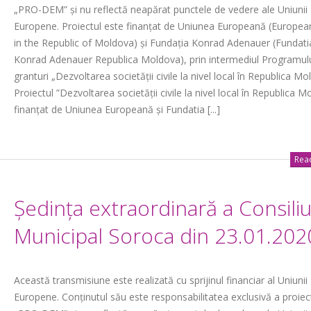
„PRO-DEM” și nu reflectă neapărat punctele de vedere ale Uniunii
Europene. Proiectul este finanțat de Uniunea Europeană (Europea
in the Republic of Moldova) și Fundația Konrad Adenauer (Fundati
Konrad Adenauer Republica Moldova), prin intermediul Programul
granturi „Dezvoltarea societății civile la nivel local în Republica Mo
Proiectul ”Dezvoltarea societății civile la nivel local în Republica M
finanțat de Uniunea Europeană și Fundatia [...]
Read
Ședința extraordinară a Consiliu
Municipal Soroca din 23.01.202
Această transmisiune este realizată cu sprijinul financiar al Uniunii
Europene. Conținutul său este responsabilitatea exclusivă a proiec