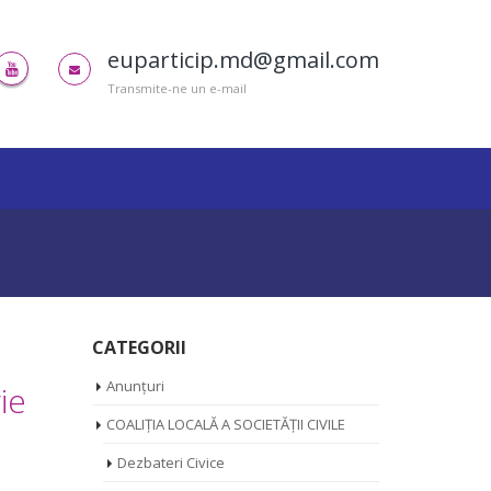
euparticip.md@gmail.com
Transmite-ne un e-mail
CATEGORII
Anunțuri
ie
COALIȚIA LOCALĂ A SOCIETĂȚII CIVILE
Dezbateri Civice