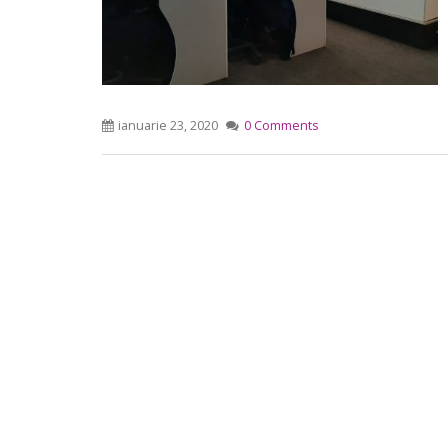
ianuarie 23, 2020
0 Comments
Ședința ordinară a Consiliului
raional Soroca din 06 mai 2026
mai 6, 2026
Consiliu
2026
Ședința Comisiei pentru buget,
mai 4, 2
finanțe și administrarea
patrimoniului a Consiliului
raional Soroca din 05 mai 2026
mai 5, 2026
planific
Ședința Comisiei pentru
ședința 
dezvoltare economică, a
6 mai 2