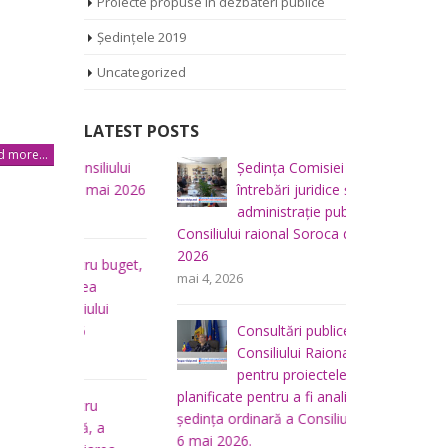
Proiecte propuse în dezbateri publice
Ședințele 2019
Uncategorized
LATEST POSTS
 more...
iliului
Ședința Comisiei pentru
Ș
mai 2026
întrebări juridice şi
r
administraţie publică a
m
Consiliului raional Soroca din 04 mai
2026
u buget,
Ș
mai 4, 2026
a
f
lui
p
Consultări publice ale
raional So
Consiliului Raional Soroca
mai 5, 2026
pentru proiectele de decizie
planificate pentru a fi analizate la
u
Ș
ședința ordinară a Consiliului raional din
 a
d
6 mai 2026.