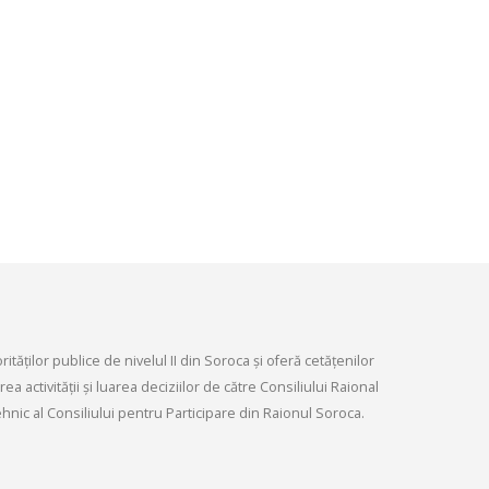
infrastructurii, amenaj
9, 2026
teritoriului și protecția mediului 
Consiliului raional Soroca din 04
Consultări publice ale
2026
Consiliului Raional Soroca
mai 4, 2026
pentru proiectele de decizie
ate pentru a fi analizate la
ordinară a Consiliului raional
din 6 mai 2026.
6, 2026
tăților publice de nivelul II din Soroca și oferă cetățenilor