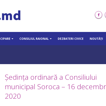
ICIPARE
CONSILIUL RAIONAL
DEZBATERI CIVICE
NOUTĂȚI
Ședinţa ordinară a Consiliului
municipal Soroca – 16 decembr
2020