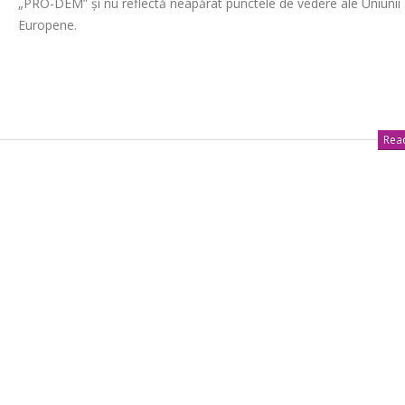
„PRO-DEM” și nu reflectă neapărat punctele de vedere ale Uniunii
Europene.
Read
Ședința Comisiei pentru
Ședința ordinară a Cons
întrebări juridice şi
raional Soroca din 06 
administraţie publică a
mai 6, 2026
lui raional Soroca din 04 mai
Ședința Comisiei pentr
026
finanțe și administrare
patrimoniului a Consiliu
Consultări publice ale
raional Soroca din 05 mai 2026
Consiliului Raional Soroca
mai 5, 2026
pentru proiectele de decizie
ate pentru a fi analizate la
Ședința Comisiei pentr
ordinară a Consiliului raional din
dezvoltare economică,
026.