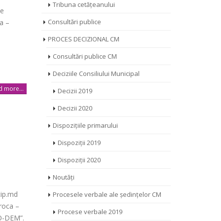
Tribuna cetățeanului
de
Consultări publice
ca –
PROCES DECIZIONAL CM
Consultări publice CM
Deciziile Consiliului Municipal
 more...
Decizii 2019
Decizii 2020
Dispozițiile primarului
Dispoziții 2019
Dispoziții 2020
Noutăți
cip.md
Procesele verbale ale ședințelor CM
oroca –
Procese verbale 2019
RO-DEM”.