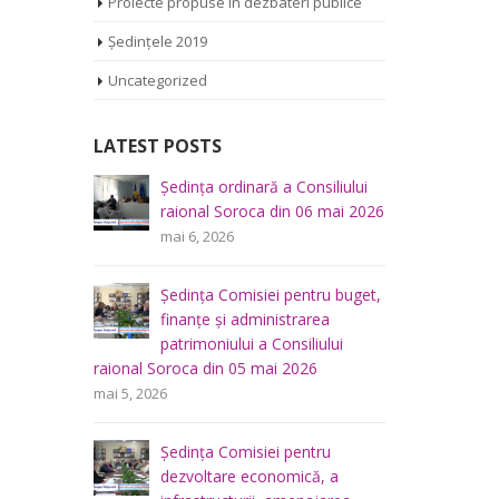
Proiecte propuse în dezbateri publice
Ședințele 2019
Uncategorized
LATEST POSTS
iliului
Ședința Comisiei pentru
Ș
mai 2026
întrebări juridice şi
r
administraţie publică a
m
Consiliului raional Soroca din 04 mai
2026
u buget,
Ș
mai 4, 2026
a
f
lui
p
Consultări publice ale
raional So
Consiliului Raional Soroca
mai 5, 2026
pentru proiectele de decizie
planificate pentru a fi analizate la
u
Ș
ședința ordinară a Consiliului raional din
 a
d
6 mai 2026.