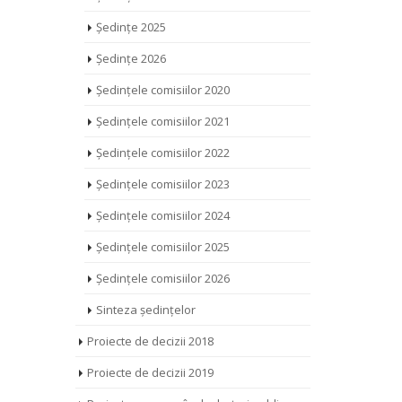
martie 2020
pentru șed
Ședințe 2025
Raional S
CONSILIUL PENTRU PARTICIPARE DIN
2019
Ședințe 2026
RAIONUL SOROCA Ședința ordinară
Astăzi Cons
CPR Soroca prin Skype ORDINEA DE ZI
Ședințele comisiilor 2020
cetățenii la
1. Pregătirea primei ședințe trimestriale
proiectelor
Ședințele comisiilor 2021
tematice (în [...]
interes publ
Ședințele comisiilor 2022
martie 25, 2020
0 Comments
decembri
Ședințele comisiilor 2023
Ședințele comisiilor 2024
Ședințele comisiilor 2025
Ședințele comisiilor 2026
Sinteza ședințelor
Proiecte de decizii 2018
Proiecte de decizii 2019