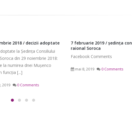
rie 2019 / ședința consiliului
7 februarie 2019 / decizii ado
 Soroca
Decizii adoptate la Ședința Consi
ok Comments
Raional Soroca din 7 februarie 
privire la normele specifice ale 
 2019
0 Comments
Spitalul Raional [...]
mai 21, 2019
0 Comments