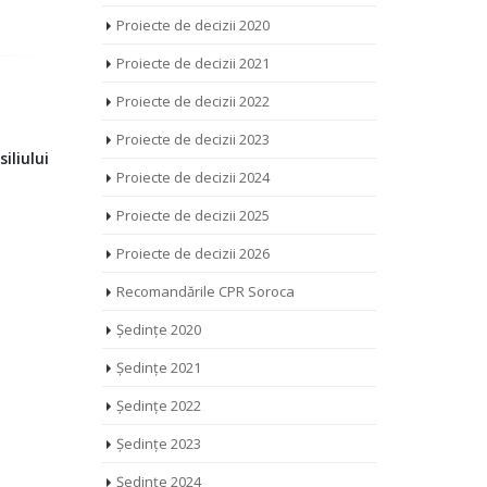
Proiecte de decizii 2020
Proiecte de decizii 2021
Proiecte de decizii 2022
Proiecte de decizii 2023
ptate
Proiecte de decizii 2024
liului
2019: Cu
Proiecte de decizii 2025
IMSP
Proiecte de decizii 2026
Recomandările CPR Soroca
Ședințe 2020
Ședințe 2021
Ședințe 2022
Ședințe 2023
Ședința ordinară a Consiliului pentru
Consultări
Ședințe 2024
Participare din Raionul Soroca / 24
de decizii