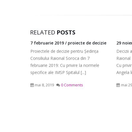
RELATED
POSTS
de decizie
29 noiembrie 2018 / decizii adoptate
7 februa
raional
Ședința
Decizii adoptate la Ședința Consiliului
Facebo
 7
Raional Soroca din 29 noiembrie 2018:
normele
Cu privire la numirea dnei Mușenco
mai 8,
Angela în funcția [...]
mai 29, 2019
0 Comments