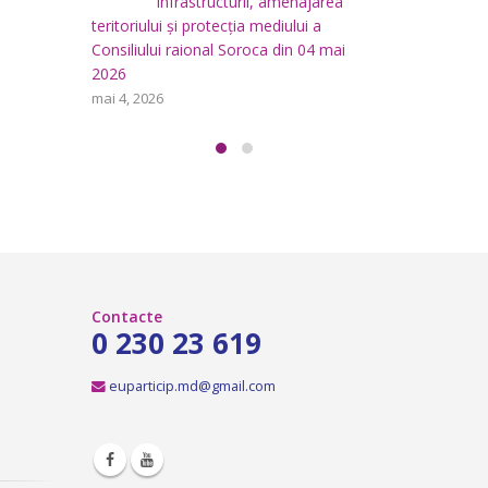
area
i
aprilie 29, 2026
a
teritoriului
 mai
Consiliului
Consultări publice ale
2026
Consiliului Raional Soroca
mai 4, 2026
pentru proiectele de decizie
planificate pentru a fi analizate la
ședința ordinară a Consiliului raional
Soroca din 6 mai 2026.
aprilie 16, 2026
Contacte
0 230 23 619
euparticip.md@gmail.com