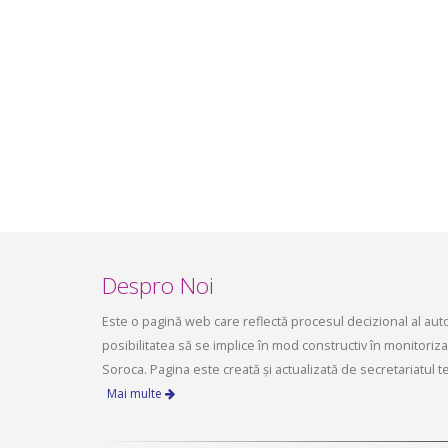
infrastructurii, amenajarea
aprilie 2
teritoriului și protecția mediului a
Consiliului raional Soroca din 04 mai
2026
mai 4, 2026
planific
ședința 
Soroca 
aprilie 1
Despro Noi
Este o pagină web care reflectă procesul decizional al autori
posibilitatea să se implice în mod constructiv în monitorizare