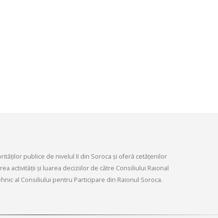
infrastructurii, amenaj
9, 2026
teritoriului și protecția mediului 
Consiliului raional Soroca din 04
Consultări publice ale
2026
Consiliului Raional Soroca
mai 4, 2026
pentru proiectele de decizie
ate pentru a fi analizate la
ordinară a Consiliului raional
din 6 mai 2026.
6, 2026
tăților publice de nivelul II din Soroca și oferă cetățenilor
a activității și luarea deciziilor de către Consiliului Raional