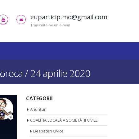
euparticip.md@gmail.com
Transmite-ne un e-mail
Soroca / 24 aprilie 2020
CATEGORII
Anunțuri
COALIȚIA LOCALĂ A SOCIETĂȚII CIVILE
Dezbateri Civice