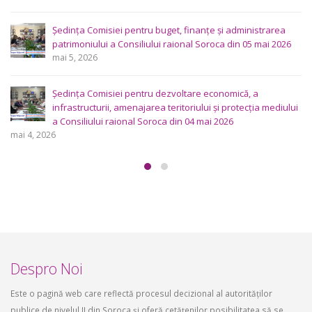
proiectele de decizie planificate pentru a fi analizate la
ședința ordinară a Consiliului raional din 6 mai 2026.
aprilie 29, 2026
Consultări publice ale Consiliului Raional Soroca pentru
proiectele de decizie planificate pentru a fi analizate la
ședința ordinară a Consiliului raional Soroca din 6 mai
2026.
aprilie 16, 2026
Despro Noi
Este o pagină web care reflectă procesul decizional al autorităților
publice de nivelul II din Soroca și oferă cetățenilor posibilitatea să se