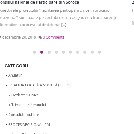
20 decembrie 2018 / ședința consiliului raional Soroca
Facebook Comments
mai 8, 2019
0 Comments
CATEGORII
Anunțuri
COALIȚIA LOCALĂ A SOCIETĂȚII CIVILE
Dezbateri Civice
Tribuna cetățeanului
Consultări publice
PROCES DECIZIONAL CM
Consultări publice CM
Deciziile Consiliului Municipal