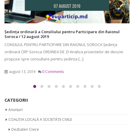
are din Raionul
OROCA Ședința
ectelor de decizie
CATEGORII
Anunțuri
COALIȚIA LOCALĂ A SOCIETĂȚII CIVILE
Dezbateri Civice
Tribuna cetățeanului