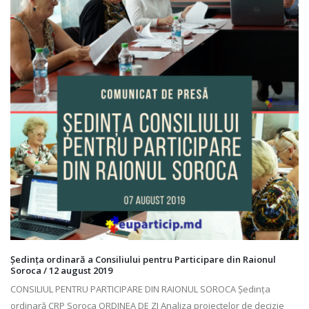
mai 8, 2019
0 Comments
CATEGORII
Anunțuri
COALIȚIA LOCALĂ A SOCIETĂȚII CIVILE
Dezbateri Civice
Tribuna cetățeanului
Consultări publice
PROCES DECIZIONAL CM