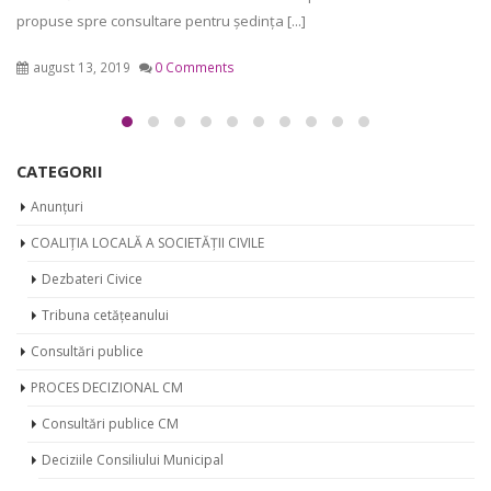
Consultări publice CM
Deciziile Consiliului Municipal
Decizii 2019
Decizii 2020
Dispozițiile primarului
Dispoziții 2019
Dispoziții 2020
Noutăți
Procesele verbale ale ședințelor CM
Procese verbale 2019
Procese verbale 2020
Proiecte de decizie CM
Proiecte 2019