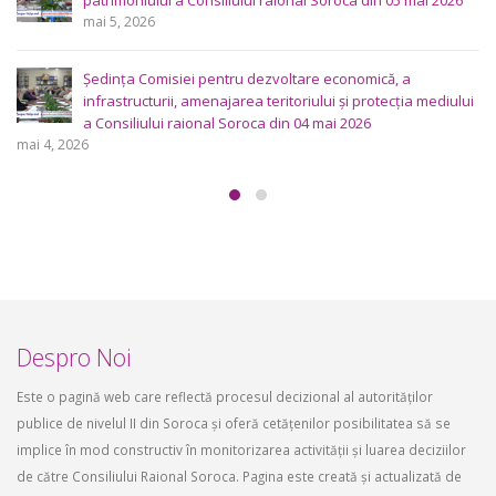
Este o pagină web care reflectă procesul decizional al autorităților
publice de nivelul II din Soroca și oferă cetățenilor posibilitatea să se
implice în mod constructiv în monitorizarea activității și luarea deciziilor
de către Consiliului Raional Soroca. Pagina este creată și actualizată de
secretariatul tehnic al Consiliului pentru Participare din Raionul Soroca.
Mai multe
Contacte
0 230 23 619
euparticip.md@gmail.com
www.euparticip.md © Copyright 2020. All Rights Reserved.