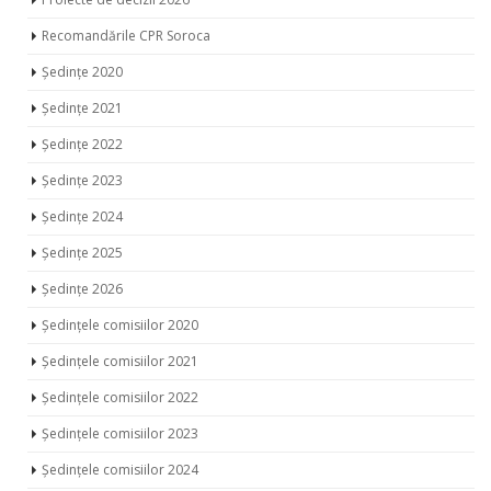
Ședințele comisiilor 2023
Ședințele comisiilor 2024
Ședințele comisiilor 2025
Ședințele comisiilor 2026
Sinteza ședințelor
Proiecte de decizii 2018
Proiecte de decizii 2019
Proiecte propuse în dezbateri publice
Ședințele 2019
Uncategorized
LATEST POSTS
Ședința Comisiei pentru întrebări juridice şi administraţie
publică a Consiliului raional Soroca din 04 mai 2026