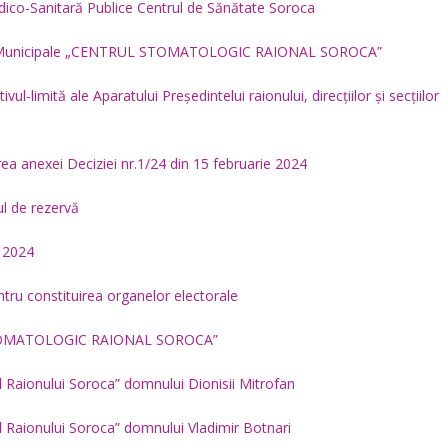
 Medico-Sanitară Publice Centrul de Sănătate Soroca
inderii Municipale „CENTRUL STOMATOLOGIC RAIONAL SOROCA”
vul-limită ale Aparatului Președintelui raionului, direcțiilor și secțiilor
rea anexei Deciziei nr.1/24 din 15 februarie 2024
ul de rezervă
l 2024
tru constituirea organelor electorale
L STOMATOLOGIC RAIONAL SOROCA”
al Raionului Soroca” domnului Dionisii Mitrofan
al Raionului Soroca” domnului Vladimir Botnari