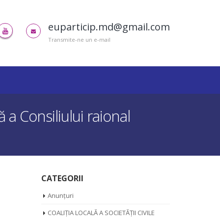
euparticip.md@gmail.com
Transmite-ne un e-mail
 a Consiliului raional
CATEGORII
Anunțuri
COALIȚIA LOCALĂ A SOCIETĂȚII CIVILE