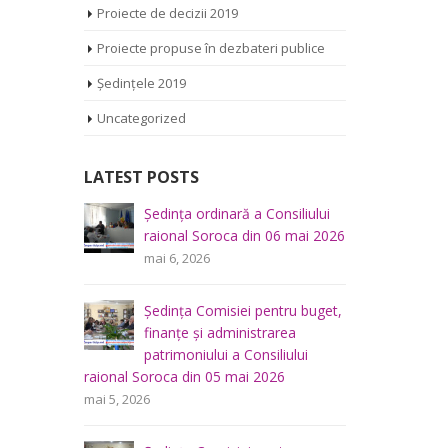
Proiecte de decizii 2019
Proiecte propuse în dezbateri publice
Ședințele 2019
Uncategorized
LATEST POSTS
iliului
Ședința Comisiei pentru
Ș
mai 2026
întrebări juridice şi
r
administraţie publică a
m
Consiliului raional Soroca din 04 mai
2026
u buget,
Ș
mai 4, 2026
a
f
lui
p
Consultări publice ale
raional So
Consiliului Raional Soroca
mai 5, 2026
pentru proiectele de decizie
planificate pentru a fi analizate la