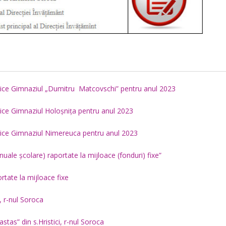
 Publice Gimnaziul „Dumitru Matcovschi” pentru anul 2023
ublice Gimnaziul Holoșnița pentru anul 2023
Publice Gimnaziul Nimereuca pentru anul 2023
nuale școlare) raportate la mijloace (fonduri) fixe”
ortate la mijloace fixe
, r-nul Soroca
stas” din s.Hristici, r-nul Soroca