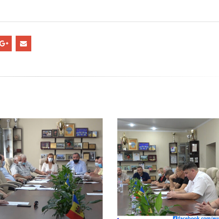
Ședința Comisiei pentr
ordinară a Consiliului raional din
dezvoltare economică,
026.
infrastructurii, amenaj
9, 2026
teritoriului și protecția mediului 
Consiliului raional Soroca din 04
Consultări publice ale
2026
Consiliului Raional Soroca
mai 4, 2026
pentru proiectele de decizie
ate pentru a fi analizate la
ordinară a Consiliului raional
din 6 mai 2026.
6, 2026