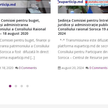
 Comisiei pentru întrebări
Ședința Comisiei pentru între
 şi administraţie publică a
juridice şi administraţie publi
ului raional Soroca 19 august
Consiliului raional Soroca 2
decembrie 2024
nsmisiunea este difuzată pe
*-* Transmisiunea este difuzată
a euparticip.md de secretariatul
platforma euparticip.md de secre
lui pentru Participare din raionul
Consiliului pentru Participare din
 Centrul de Resurse pentru [...]
Soroca – Centrul de Resurse pentr
 20, 2024
0 Comments
decembrie 2, 2024
0 Commen