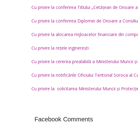
Cu privire la conferirea Titlului „Cetățean de Onoare 
Cu privire la conferirea Diplomei de Onoare a Consili
Cu privire la alocarea mijloacelor financiare din comp
Cu privire la rețele inginerești
Cu privire la cererea prealabilă a Ministerului Muncii și
Ședința ordinară a Consiliului
raional Soroca din 06 mai 2026
Cu privire la notificările Oficiului Teritorial Soroca al 
mai 6, 2026
Consiliu
Cu privire la solicitarea Ministerului Muncii și Protecți
2026
Ședința Comisiei pentru buget,
mai 4, 2
finanțe și administrarea
patrimoniului a Consiliului
raional Soroca din 05 mai 2026
Facebook Comments
mai 5, 2026
planific