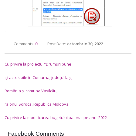
Comments:
0
Post Date:
octombrie 30, 2022
Cu
privire
la
proiectul
”
Drumuri
bune
ș
i
accesibile
î
n
Comarna
,
jude
ț
ul
Ia
ș
i
,
Rom
â
nia
ș
i
comuna
Vasilc
ă
u
,
raionul
Soroca, Republica Moldova
Cu privire la modificarea bugetului paional pe anul 2022
Facebook Comments