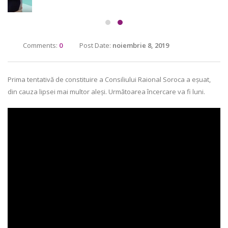
Comments:
0
Post Date:
noiembrie 8, 2019
Prima tentativă de constituire a Consiliului Raional Soroca a eșuat,
din cauza lipsei mai multor aleși. Următoarea încercare va fi luni.