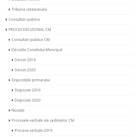
COALIȚIA LOCALĂ A SOCIETĂȚII CIVILE
Dezbateri Civice
Tribuna cetățeanului
Consultări publice
PROCES DECIZIONAL CM
Consultări publice CM
Deciziile Consiliului Municipal
Decizii 2019
Decizii 2020
Dispozițiile primarului
Dispoziții 2019
Dispoziții 2020
Noutăți
Procesele verbale ale ședințelor CM