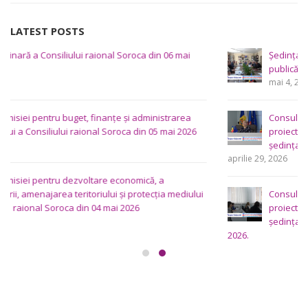
Uncategorized
LATEST POSTS
Ședința Comisiei pentru întrebări juridice şi administraţie
publică a Consiliului raional Soroca din 04 mai 2026
mai 4, 2026
Consultări publice ale Consiliului Raional Soroca pentru
proiectele de decizie planificate pentru a fi analizate la
ședința ordinară a Consiliului raional din 6 mai 2026.
aprilie 29, 2026
Consultări publice ale Consiliului Raional Soroca pentru
proiectele de decizie planificate pentru a fi analizate la
ședința ordinară a Consiliului raional Soroca din 6 mai
2026.
aprilie 16, 2026