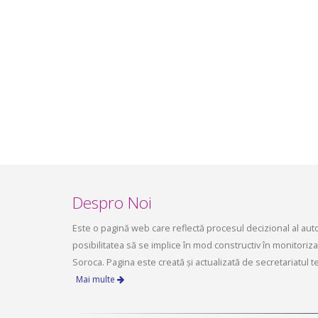
infrastructurii, amenajarea
aprilie 2
teritoriului și protecția mediului a
Consiliului raional Soroca din 04 mai
2026
mai 4, 2026
planific
ședința 
Soroca 
aprilie 1
Despro Noi
Este o pagină web care reflectă procesul decizional al autori