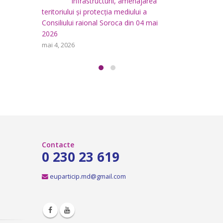
area
i
aprilie 29, 2026
a
teritoriului
 mai
Consiliului
Consultări publice ale
2026
Consiliului Raional Soroca
mai 4, 2026
pentru proiectele de decizie
planificate pentru a fi analizate la
ședința ordinară a Consiliului raional
Soroca din 6 mai 2026.
aprilie 16, 2026
Contacte
0 230 23 619