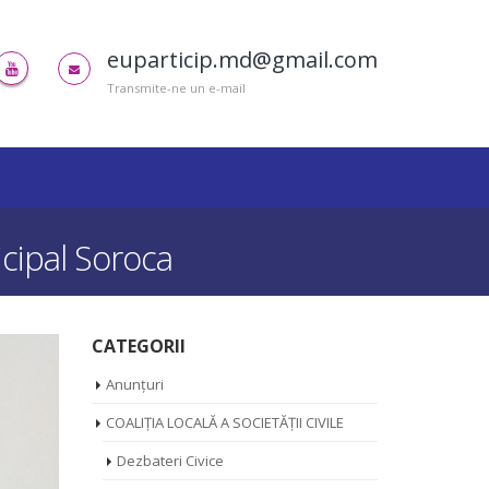
euparticip.md@gmail.com
Transmite-ne un e-mail
icipal Soroca
CATEGORII
Anunțuri
COALIȚIA LOCALĂ A SOCIETĂȚII CIVILE
Dezbateri Civice