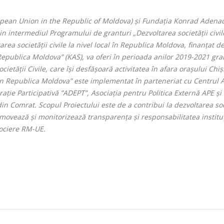
opean Union in the Republic of Moldova) și Fundația Konrad Adena
 intermediul Programului de granturi „Dezvoltarea societății civil
area societății civile la nivel local în Republica Moldova, finanțat d
ublica Moldova” (KAS), va oferi în perioada anilor 2019-2021 gran
ietății Civile, care își desfășoară activitatea în afara orașului Chiș
al în Republica Moldova” este implementat în parteneriat cu Centrul A
ie Participativă ”ADEPT”, Asociația pentru Politica Externă APE și
 Comrat. Scopul Proiectului este de a contribui la dezvoltarea soc
movează și monitorizează transparența și responsabilitatea instituț
sociere RM-UE.