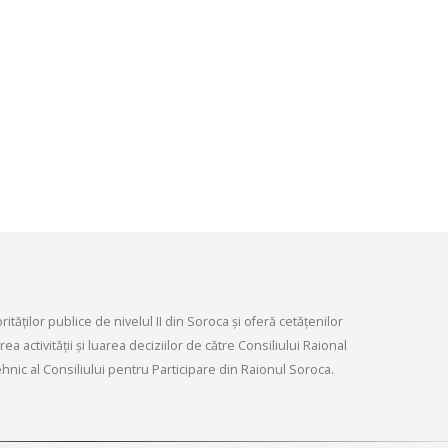
infrastructurii, amenaj
9, 2026
teritoriului și protecția mediului 
Consiliului raional Soroca din 04
Consultări publice ale
2026
Consiliului Raional Soroca
mai 4, 2026
pentru proiectele de decizie
ate pentru a fi analizate la
ordinară a Consiliului raional
din 6 mai 2026.
6, 2026
tăților publice de nivelul II din Soroca și oferă cetățenilor