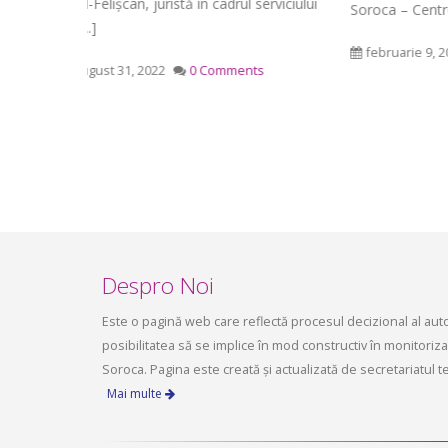
infrastructurii, amenajarea
 serviciului
Soroca – Centrul de Resurse [...]
Următoar
aprilie 2
teritoriului și protecția mediului a
Consiliului raional Soroca din 04 mai
februarie 9, 2021
0 Comments
noiemb
2026
nts
mai 4, 2026
planific
ședința 
Soroca 
aprilie 1
Despro Noi
Este o pagină web care reflectă procesul decizional al autori