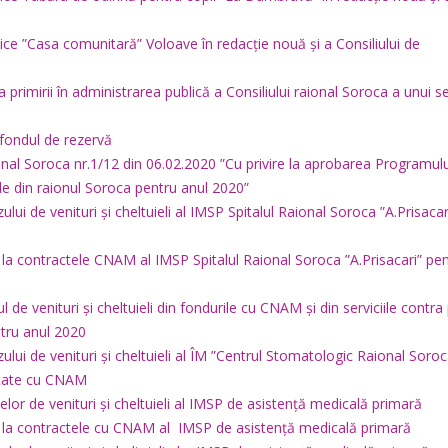
blice ”Casa comunitară” Voloave în redacție nouă și a Consiliului de
ea primirii în administrarea publică a Consiliului raional Soroca a unui s
 fondul de rezervă
aional Soroca nr.1/12 din 06.02.2020 ”Cu privire la aprobarea Programul
ale din raionul Soroca pentru anul 2020”
lui de venituri și cheltuieli al IMSP Spitalul Raional Soroca ”A.Prisacar
e la contractele CNAM al IMSP Spitalul Raional Soroca ”A.Prisacari” pen
 de venituri și cheltuieli din fondurile cu CNAM și din serviciile contra
ntru anul 2020
ului de venituri și cheltuieli al ÎM ”Centrul Stomatologic Raional Soroc
actate cu CNAM
elor de venituri și cheltuieli al IMSP de asistență medicală primară
le la contractele cu CNAM al IMSP de asistență medicală primară