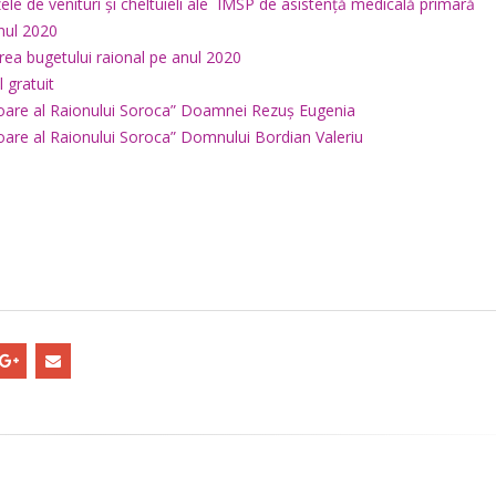
ele de venituri și cheltuieli ale IMSP de asistență medicală primară
anul 2020
area bugetului raional pe anul 2020
l gratuit
 Onoare al Raionului Soroca” Doamnei Rezuș Eugenia
Onoare al Raionului Soroca” Domnului Bordian Valeriu