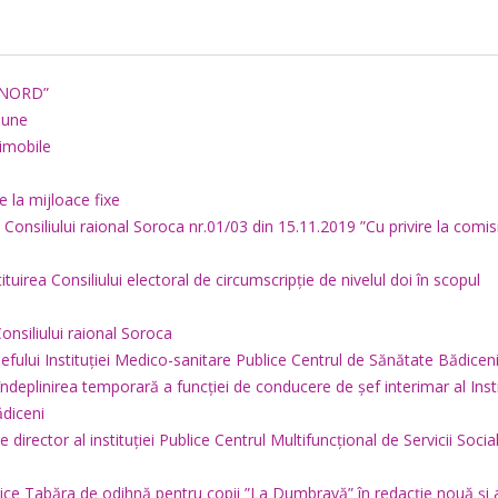
D-NORD”
țiune
 imobile
e la mijloace fixe
 Consiliului raional Soroca nr.01/03 din 15.11.2019 ”Cu privire la comisi
ituirea Consiliului electoral de circumscripție de nivelul doi în scopul
onsiliului raional Soroca
șefului Instituției Medico-sanitare Publice Centrul de Sănătate Bădiceni
 îndeplinirea temporară a funcției de conducere de șef interimar al Insti
ădiceni
e director al instituției Publice Centrul Multifuncțional de Servicii Socia
ublice Tabăra de odihnă pentru copii ”La Dumbravă” în redacție nouă și 