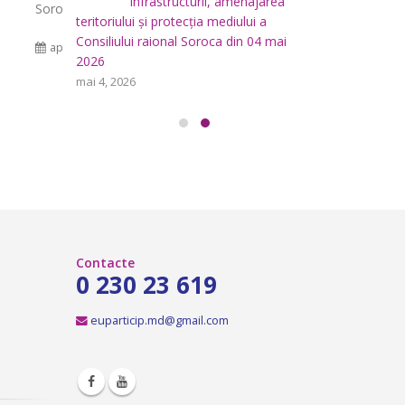
area
i
aprilie 29, 2026
Consiliului
a
teritoriului
mai 1, 2025
0 Comments
Soroca – Ce
 mai
Consiliului
Consultări publice ale
2026
iulie 24, 
Consiliului Raional Soroca
mai 4, 2026
pentru proiectele de decizie
planificate pentru a fi analizate la
ședința ordinară a Consiliului raional
Soroca din 6 mai 2026.
aprilie 16, 2026
Contacte
0 230 23 619