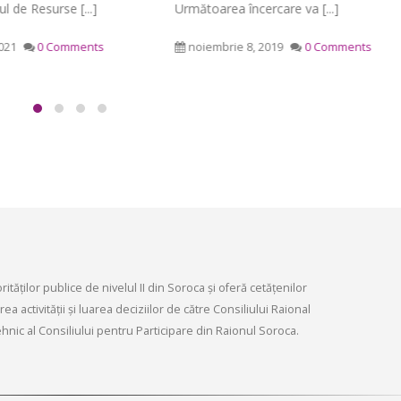
infrastructurii, amenaj
ea încercare va [...]
Soroca – Centrul de Resurse [...]
9, 2026
teritoriului și protecția mediului 
Consiliului raional Soroca din 04
rie 8, 2019
0 Comments
aprilie 20, 2021
0 Comments
Consultări publice ale
2026
Consiliului Raional Soroca
mai 4, 2026
pentru proiectele de decizie
ate pentru a fi analizate la
ordinară a Consiliului raional
din 6 mai 2026.
6, 2026
tăților publice de nivelul II din Soroca și oferă cetățenilor