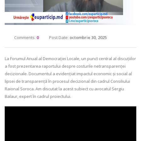
Comments:
0
Post Date:
octombrie 30, 2025
La Forumul Anual al Democrației Locale, un punct central al discuțiilor
a fost prezentarea raportului despre costurile netransparenței
decizionale. Documentul a evidențiat impactul economic și social al
lipsei de transparență în procesul decizional din cadrul Consiliului
Raional Soroca. Am discutat la acest subiect cu avocatul Sergiu
Balaur, expert în cadrul proiectului.