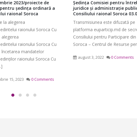
infrastructurii, amenaj
mbrie 2023/proiecte de
Ședința Comisiei pentru între
9, 2026
teritoriului și protecția mediului 
 pentru ședința ordinară a
juridice şi administraţie publi
ului raional Soroca
Consiliului raional Soroca 03.
Consiliului raional Soroca din 04
Consultări publice ale
2026
re la alegerea
Transmisiunea este difuzată pe
Consiliului Raional Soroca
mai 4, 2026
edintelui raionului Soroca Cu
platforma euparticip.md de secre
pentru proiectele de decizie
la alegerea
Consiliului pentru Participare din
ate pentru a fi analizate la
edintelui raionului Soroca Cu
Soroca – Centrul de Resurse pentr
ordinară a Consiliului raional
la încetarea mandatelor
din 6 mai 2026.
august 3, 2022
0 Comments
edinților raionului Soroca Cu
6, 2026
.]
brie 15, 2023
0 Comments