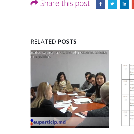
Share this post
RELATED
POSTS
Ședința ordinară a Consiliului
raional Soroca din 06 mai 2026
mai 6, 2026
Consiliu
2026
Ședința Comisiei pentru buget,
mai 4, 2
finanțe și administrarea
patrimoniului a Consiliului
raional Soroca din 05 mai 2026
mai 5, 2026
planific
Ședința Comisiei pentru
ședința 
dezvoltare economică, a
6 mai 2