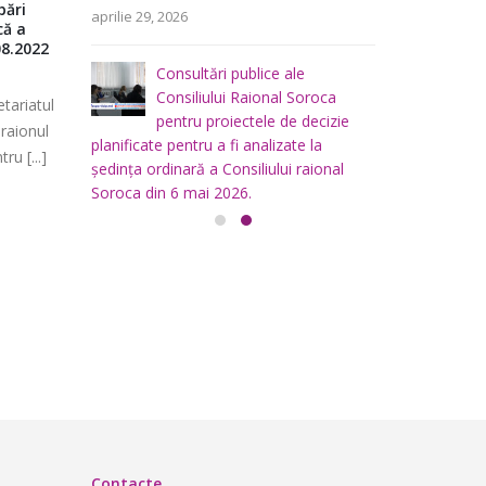
area
i
bări
Şedinţa ordinară a Consiliului
Consultări
aprilie 29, 2026
a
teritoriului
că a
Raional Soroca – 3.06.2020
Raional So
08.2022
decizie pl
 mai
Consiliului
Ședința ordinară a Consiliului Raional
analizate 
Consultări publice ale
2026
Soroca a fost difuzată în direct pe
Consiliulu
Consiliului Raional Soroca
mai 4, 2026
tariatul
decembrie
platforma euparticip.md de secretariatul
pentru proiectele de decizie
 raionul
Consiliului pentru Participare [...]
*-* Transm
planificate pentru a fi analizate la
u [...]
platforma e
ședința ordinară a Consiliului raional
iunie 4, 2020
0 Comments
Consiliului
Soroca din 6 mai 2026.
Soroca – Ce
aprilie 16, 2026
decembri
Contacte