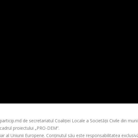
ticip.md de secretariatul Coaliției Locale a Societății Civile din munic
 cadrul proiectului „PRO-DEM”.
iar al Uniunii Europene. Conținutul său este responsabilitatea exclusiv