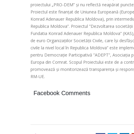
proiectului „PRO-DEM” și nu reflectă neapărat puncte
Proiectul este finanțat de Uniunea Europeană (Europ
Konrad Adenauer Republica Moldova), prin intermediul P
Republica Moldova”. Proiectul ”Dezvoltarea societății 
Fundatia Konrad Adenauer Republica Moldova” (KAS), v
de euro Organizațiilor Societății Civile, care își desfă
civile la nivel local în Republica Moldova” este implem
pentru Democrație Participativă ”ADEPT”, Asociația p
Europa din Comrat. Scopul Proiectului este de a contrib
promovează și monitorizează transparența și responsabi
RM-UE.
Facebook Comments