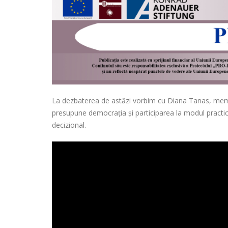
La dezbaterea de astăzi vorbim cu Diana Tanas, membră
presupune democrația și participarea la modul practic ș
decizional.