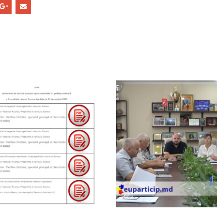
Ședința Comisiei pentru
Ședința ordinară a Cons
întrebări juridice şi
raional Soroca din 06 
administraţie publică a
mai 6, 2026
lui raional Soroca din 04 mai
Ședința Comisiei pentr
026
finanțe și administrare
patrimoniului a Consiliu
Consultări publice ale
raional Soroca din 05 mai 2026
Consiliului Raional Soroca
mai 5, 2026
pentru proiectele de decizie
ate pentru a fi analizate la
Ședința Comisiei pentr
ordinară a Consiliului raional din
dezvoltare economică,
026.