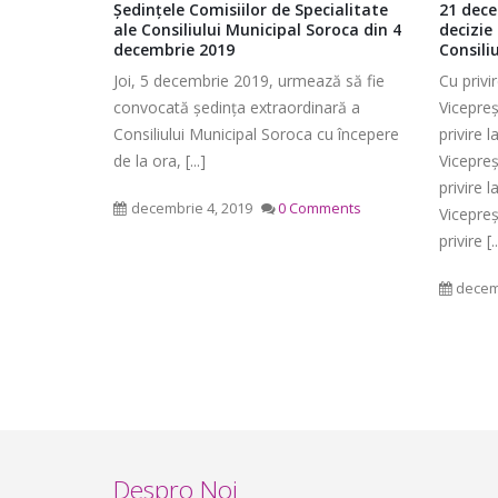
infrastructurii, amenajarea
telor de
Ședințele Comisiilor de Specialitate
21 dece
aprilie 2
teritoriului și protecția mediului a
public
ale Consiliului Municipal Soroca din 4
decizie
Municipal
decembrie 2019
Consili
Consiliului raional Soroca din 04 mai
019
2026
Joi, 5 decembrie 2019, urmează să fie
Cu privi
mai 4, 2026
lor de
convocată ședința extraordinară a
Vicepreș
lic şi
Consiliului Municipal Soroca cu începere
privire 
planific
şedinţa
de la ora, [...]
Vicepreș
ședința 
privire 
Soroca 
decembrie 4, 2019
0 Comments
Vicepreș
aprilie 1
mments
privire [..
decem
Despro Noi