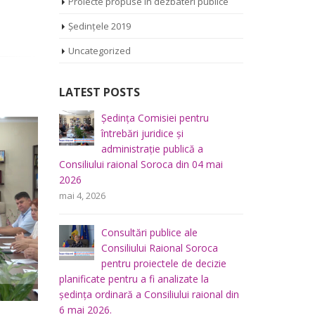
Proiecte propuse în dezbateri publice
Ședințele 2019
Uncategorized
LATEST POSTS
iliului
Ședința Comisiei pentru
Ș
mai 2026
întrebări juridice şi
r
administraţie publică a
m
Consiliului raional Soroca din 04 mai
2026
u buget,
Ș
mai 4, 2026
a
f
lui
p
Consultări publice ale
raional So
Consiliului Raional Soroca
mai 5, 2026
pentru proiectele de decizie
planificate pentru a fi analizate la
u
Ș
ședința ordinară a Consiliului raional din
 a
d
6 mai 2026.