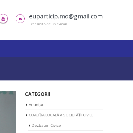
euparticip.md@gmail.com
Transmite-ne un e-mail
CATEGORII
Anunțuri
COALIȚIA LOCALĂ A SOCIETĂȚII CIVILE
Dezbateri Civice