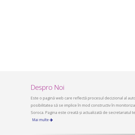
infrastructurii, amenajarea
aprilie 2
teritoriului și protecția mediului a
Consiliului raional Soroca din 04 mai
2026
mai 4, 2026
planific
ședința 
Soroca 
aprilie 1
Despro Noi
Este o pagină web care reflectă procesul decizional al autori