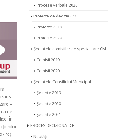
Procese verbale 2020
Proiecte de decizie CM
Proiecte 2019
Proiecte 2020
Ședințele comisiilor de specialitate CM
Comisii 2019
Comisii 2020
Ședințele Consiliului Municipal
ora
Ședințe 2019
tizarea
Ședințe 2020
nzare –
data de
Ședințe 2021
ice. În
PROCES DECIZIONAL CR
cţiunilor
357 %),
Noutăți