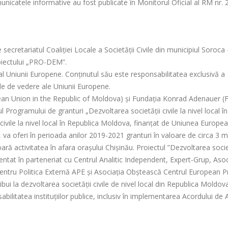
Comunicatele informative au fost publicate în Monitorul Oficial al RM nr.
secretariatul Coaliției Locale a Societății Civile din municipiul Soroca 
oiectului „PRO-DEM”.
r al Uniunii Europene. Conținutul său este responsabilitatea exclusivă a
le de vedere ale Uniunii Europene.
ean Union in the Republic of Moldova) și Fundația Konrad Adenauer (
rogramului de granturi „Dezvoltarea societății civile la nivel local în
civile la nivel local în Republica Moldova, finanțat de Uniunea Europea
a oferi în perioada anilor 2019-2021 granturi în valoare de circa 3 m
șoară activitatea în afara orașului Chișinău. Proiectul ”Dezvoltarea socie
entat în parteneriat cu Centrul Analitic Independent, Expert-Grup, Asoc
entru Politica Externă APE și Asociația Obștească Centrul European P
ui la dezvoltarea societății civile de nivel local din Republica Moldov
litatea instituțiilor publice, inclusiv în implementarea Acordului de 