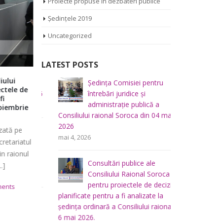
Proiecte propuse în dezbateri publice
Ședințele 2019
Uncategorized
LATEST POSTS
lui
Declarația Consilierilor raionali
Dezbateri 
iliului
Ședința Comisiei pentru
Ș
ele de
despre boicotarea ședinței
cu cetăţen
mai 2026
întrebări juridice şi
r
Consiliului raional Soroca
Soroca
administraţie publică a
m
iembrie
*-* Transmisiunea este difuzată pe
Consiliul R
Consiliului raional Soroca din 04 mai
platforma euparticip.md de secretariatul
reprezentan
2026
tă pe
u buget,
Ș
Consiliului pentru Participare din raionul
pentru a d
mai 4, 2026
a
f
tariatul
Soroca – Centrul de Resurse pentru [...]
consultări p
lui
p
 raionul
Consultări publice ale
raional So
iulie 27, 2023
0 Comments
decembri
Consiliului Raional Soroca
mai 5, 2026
pentru proiectele de decizie
nts
planificate pentru a fi analizate la
u
Ș
ședința ordinară a Consiliului raional din
 a
d
6 mai 2026.