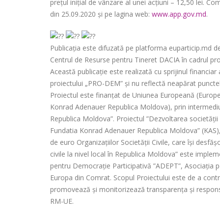
preţul iniţial de vânzare al unei acţiuni – 12,50 lei. 
din 25.09.2020 şi pe lagina web:
www.app.gov.md
.
Publicația este difuzată pe platforma euparticip.md de 
Centrul de Resurse pentru Tineret DACIA în cadrul pr
Această publicație este realizată cu sprijinul financia
proiectului „PRO-DEM” și nu reflectă neapărat puncte
Proiectul este finanțat de Uniunea Europeană (Europ
Konrad Adenauer Republica Moldova), prin intermediul P
Republica Moldova”. Proiectul ”Dezvoltarea societății 
Fundatia Konrad Adenauer Republica Moldova” (KAS), v
de euro Organizațiilor Societății Civile, care își desfă
civile la nivel local în Republica Moldova” este implem
pentru Democrație Participativă ”ADEPT”, Asociația p
Europa din Comrat. Scopul Proiectului este de a contrib
promovează și monitorizează transparența și responsabi
RM-UE.