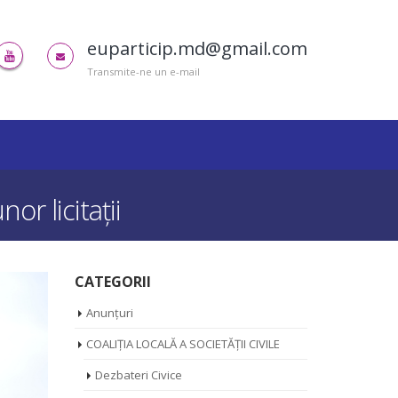
euparticip.md@gmail.com
Transmite-ne un e-mail
or licitații
CATEGORII
Anunțuri
COALIȚIA LOCALĂ A SOCIETĂȚII CIVILE
Dezbateri Civice