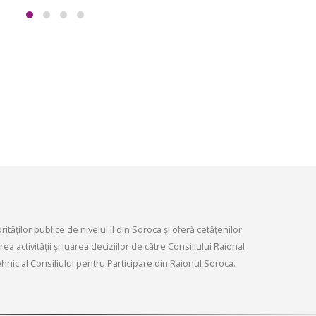
infrastructurii, amenaj
9, 2026
teritoriului și protecția mediului 
Consiliului raional Soroca din 04
Consultări publice ale
2026
Consiliului Raional Soroca
mai 4, 2026
pentru proiectele de decizie
ate pentru a fi analizate la
ordinară a Consiliului raional
din 6 mai 2026.
6, 2026
tăților publice de nivelul II din Soroca și oferă cetățenilor