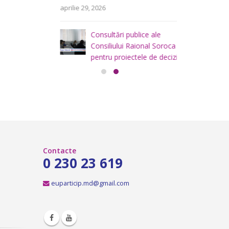
area
i
aprilie 29, 2026
a
teritoriului
 mai
Consiliului
Consultări publice ale
2026
Consiliului Raional Soroca
mai 4, 2026
pentru proiectele de decizie
planificate pentru a fi analizate la
ședința ordinară a Consiliului raional
Soroca din 6 mai 2026.
aprilie 16, 2026
Contacte
0 230 23 619