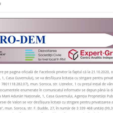
0
re pe pagina oficială de Facebook privitor la faptul că la 21.10.2020, 
 1, Casa Guvernului), se va desfăşura licitaţia cu strigare pentru priva
 7801118.282.07), mun. Soroca, str. Uzinelor, 1 cu preţul iniţial de vâ
e şi documentele enumerate în comunicatul informativ se depun până la 
 Marii Adunări Naţionale, 1, Casa Guvernului, Agenţia Proprietăţii Publ
i de Valori se vor desfăşura licitaţii cu strigare pentru privatizarea a
a”, mun. Soroca, str. F. Budde, 27, în număr de 3 339 468 unităţi (99,