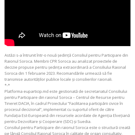
Astăzi s-a întrunit într-o nouă ședință Consiliul pentru Participare din
Raionul Soroca. Membrii CPR Soroca au analizat proiectele de
decizie propuse pentru ședința extraordinară a Consiliului Raional
Soroca din 1 februarie 2023. Recomandările urmează să fie
transmise autorităților publice locale și consilierilor raionali.
*-*
Platforma euparticip.md este gestionată de secretariatul Consiliului
pentru Participare din raionul Soroca – Centrul de Resurse pentru
Tineret DACIA, în cadrul Proiectului ”Facilitarea participării civice în
procesul decizional”, implementat cu suportul oferit de către
Fundația Est-Europeană din resursele acordate de Agenția Elvețiană
pentru Dezvoltare și Cooperare (SDC) și Suedia.
Consiliul pentru Participare din raionul Soroca este o structură creată
pe lângă Consiliul Raional Soroca în calitate de organ consultativ,