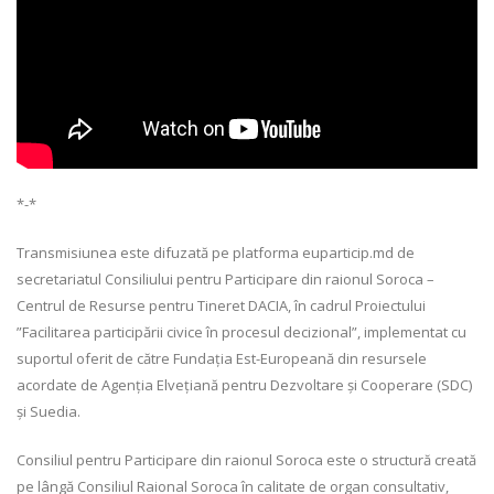
*-*
Transmisiunea este difuzată pe platforma euparticip.md de
secretariatul Consiliului pentru Participare din raionul Soroca –
Centrul de Resurse pentru Tineret DACIA, în cadrul Proiectului
”Facilitarea participării civice în procesul decizional”, implementat cu
suportul oferit de către Fundația Est-Europeană din resursele
acordate de Agenția Elvețiană pentru Dezvoltare și Cooperare (SDC)
și Suedia.
Consiliul pentru Participare din raionul Soroca este o structură creată
pe lângă Consiliul Raional Soroca în calitate de organ consultativ,