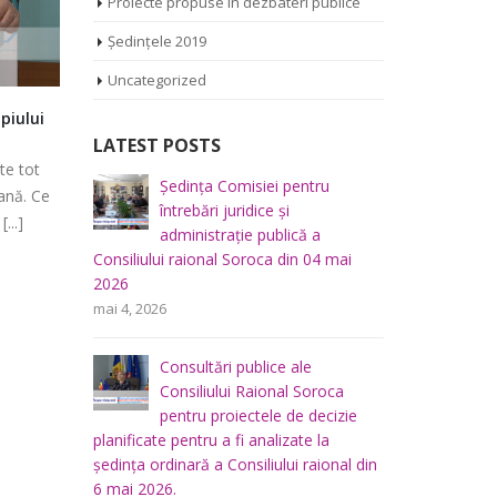
Proiecte propuse în dezbateri publice
Ședințele 2019
Uncategorized
piului
Prima ședință a noului Consiliu
Ședința C
Raional Soroca
finanțe și
LATEST POSTS
patrimoniu
te tot
La această emisiune discutăm despre
Soroca 28
iliului
Ședința Comisiei pentru
Ș
ană. Ce
ședința de constituire a Consiliului
*** Transm
mai 2026
întrebări juridice şi
r
...]
Raional Soroca, ce a avut loc astăzi, 27
administraţie publică a
m
platforma e
noiembrie [...]
Consiliului raional Soroca din 04 mai
Consiliului
2026
Soroca – Ce
u buget,
Ș
noiembrie 27, 2023
0 Comments
mai 4, 2026
a
f
septembr
lui
p
Consultări publice ale
raional So
Consiliului Raional Soroca
mai 5, 2026
pentru proiectele de decizie
planificate pentru a fi analizate la
u
Ș
ședința ordinară a Consiliului raional din
 a
d
6 mai 2026.