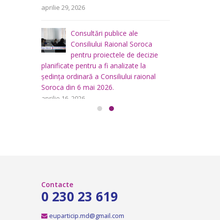
area
i
aprilie 29, 2026
a
teritoriului
 mai
Consiliului
Consultări publice ale
2026
Consiliului Raional Soroca
mai 4, 2026
pentru proiectele de decizie
planificate pentru a fi analizate la
ședința ordinară a Consiliului raional
Soroca din 6 mai 2026.
aprilie 16, 2026
Contacte
0 230 23 619