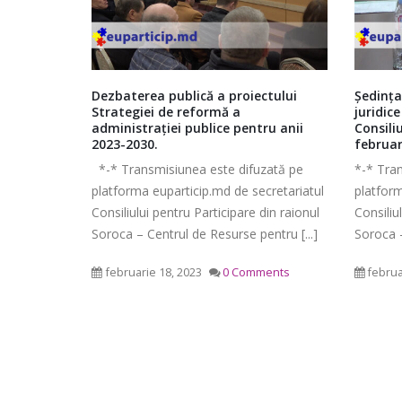
l de
Dezbaterea publică a proiectului
Ședința
tforma
Strategiei de reformă a
juridice
administrației publice pentru anii
Consili
2023-2030.
februar
Ședința ordinară a Consiliului
 de
*-* Transmisiunea este difuzată pe
*-* Tra
raional Soroca din 06 mai 2026
rma
mai 6, 2026
platforma euparticip.md de secretariatul
platform
are sunt
Consiliu
Consiliului pentru Participare din raionul
Consiliu
vente
2026
Soroca – Centrul de Resurse pentru [...]
Soroca –
Ședința Comisiei pentru buget,
mai 4, 2
finanțe și administrarea
februarie 18, 2023
0 Comments
februa
patrimoniului a Consiliului
ments
raional Soroca din 05 mai 2026
mai 5, 2026
planific
Ședința Comisiei pentru
ședința 
dezvoltare economică, a
6 mai 2