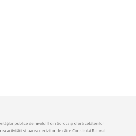
infrastructurii, amenaj
9, 2026
teritoriului și protecția mediului 
Consiliului raional Soroca din 04
Consultări publice ale
2026
Consiliului Raional Soroca
mai 4, 2026
pentru proiectele de decizie
ate pentru a fi analizate la
ordinară a Consiliului raional
din 6 mai 2026.
6, 2026
tăților publice de nivelul II din Soroca și oferă cetățenilor