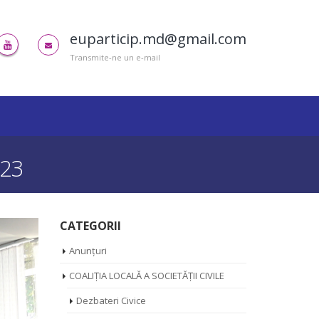
euparticip.md@gmail.com
Transmite-ne un e-mail
023
CATEGORII
Anunțuri
COALIȚIA LOCALĂ A SOCIETĂȚII CIVILE
Dezbateri Civice