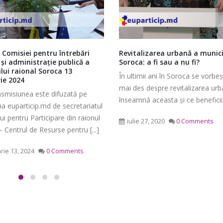
 Comisiei pentru întrebări
Revitalizarea urbană a munici
 şi administraţie publică a
Soroca: a fi sau a nu fi?
ului raional Soroca 13
În ultimii ani în Soroca se vorbeș
ie 2024
Ședința Comisiei pentru
Ședința ordinară a Cons
mai des despre revitalizarea urb
nsmisiunea este difuzată pe
întrebări juridice şi
raional Soroca din 06 
înseamnă aceasta și ce beneficii [
administraţie publică a
mai 6, 2026
a euparticip.md de secretariatul
lui raional Soroca din 04 mai
lui pentru Participare din raionul
iulie 27, 2020
0 Comments
 Centrul de Resurse pentru [...]
Ședința Comisiei pentr
026
finanțe și administrare
rie 13, 2024
0 Comments
patrimoniului a Consiliu
Consultări publice ale
raional Soroca din 05 mai 2026
Consiliului Raional Soroca
mai 5, 2026
pentru proiectele de decizie
ate pentru a fi analizate la
Ședința Comisiei pentr
ordinară a Consiliului raional din
dezvoltare economică,
026.