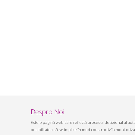
infrastructurii, amenajarea
aprilie 2
teritoriului și protecția mediului a
Consiliului raional Soroca din 04 mai
2026
mai 4, 2026
planific
ședința 
Soroca 
aprilie 1
Despro Noi
Este o pagină web care reflectă procesul decizional al autori