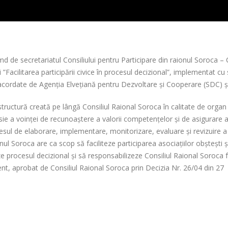
 de secretariatul Consiliului pentru Participare din raionul Soroca – 
”Facilitarea participării civice în procesul decizional”, implementat cu
acordate de Agenția Elvețiană pentru Dezvoltare și Cooperare (SDC) ș
structură creată pe lângă Consiliul Raional Soroca în calitate de organ
esie a voinței de recunoaștere a valorii competențelor și de asigurare 
procesul de elaborare, implementare, monitorizare, evaluare și revizuire a
ionul Soroca are ca scop să faciliteze participarea asociațiilor obștești ș
zeze procesul decizional și să responsabilizeze Consiliul Raional Soroca 
nt, aprobat de Consiliul Raional Soroca prin Decizia Nr. 26/04 din 27