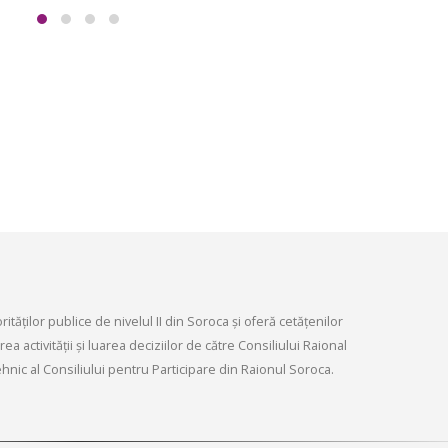
infrastructurii, amenaj
9, 2026
teritoriului și protecția mediului 
Consiliului raional Soroca din 04
Consultări publice ale
2026
Consiliului Raional Soroca
mai 4, 2026
pentru proiectele de decizie
ate pentru a fi analizate la
ordinară a Consiliului raional
din 6 mai 2026.
6, 2026
tăților publice de nivelul II din Soroca și oferă cetățenilor