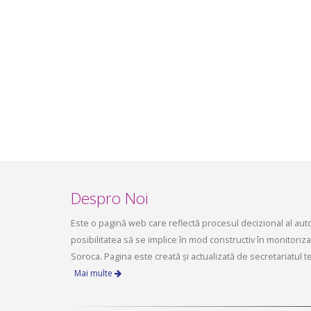
infrastructurii, amenajarea
aprilie 2
teritoriului și protecția mediului a
Consiliului raional Soroca din 04 mai
2026
mai 4, 2026
planific
ședința 
Soroca 
aprilie 1
Despro Noi
Este o pagină web care reflectă procesul decizional al autori