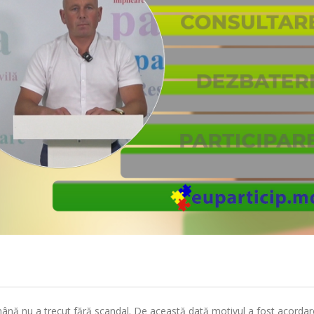
mână nu a trecut fără scandal. De această dată motivul a fost acorda