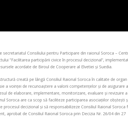
secretariatul Consiliului pentru Participare din raionul Soroca – Cent
ului ”Facilitarea participării civice în procesul decizional”, implementa
sursele acordate de Biroul de Cooperare al Elvetiei și Suedia.
structură creată pe lângă Consiliul Raional Soroca în calitate de organ
esie a voinței de recunoaștere a valorii competențelor și de asigurare 
procesul de elaborare, implementare, monitorizare, evaluare și revizuire a
ionul Soroca are ca scop să faciliteze participarea asociațiilor obștești ș
zeze procesul decizional și să responsabilizeze Consiliul Raional Soroca 
nt, aprobat de Consiliul Raional Soroca prin Decizia Nr. 26/04 din 27