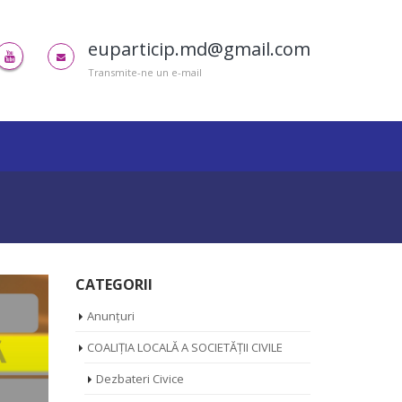
euparticip.md@gmail.com
Transmite-ne un e-mail
CATEGORII
Anunțuri
COALIȚIA LOCALĂ A SOCIETĂȚII CIVILE
Dezbateri Civice