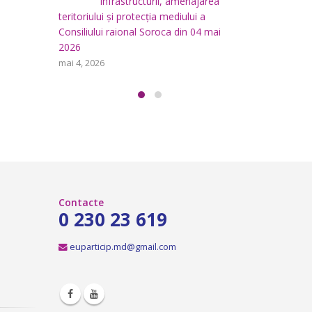
area
i
aprilie 29, 2026
a
teritoriului
 mai
Consiliului
Consultări publice ale
2026
Consiliului Raional Soroca
mai 4, 2026
pentru proiectele de decizie
planificate pentru a fi analizate la
ședința ordinară a Consiliului raional
Soroca din 6 mai 2026.
aprilie 16, 2026
Contacte
0 230 23 619