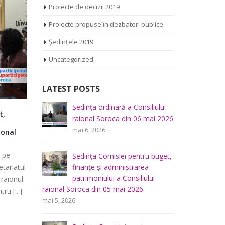
Proiecte de decizii 2019
Proiecte propuse în dezbateri publice
Ședințele 2019
Uncategorized
LATEST POSTS
iliului
Ședința Comisiei pentru
Ș
a
Ședința Comisiei pentru întrebări
Cât de “s
mai 2026
întrebări juridice şi
r
juridice şi administraţie publică a
Soroca?
administraţie publică a
m
Consiliului raional Soroca 19
 au
La această
Consiliului raional Soroca din 04 mai
decembrie 2023
reună cu
situația de
2026
*-* Transmisiunea este difuzată pe
u buget,
Ș
realizări, p
mai 4, 2026
a
f
platforma euparticip.md de secretariatul
Invitata noa
lui
p
Consiliului pentru Participare din raionul
Consultări publice ale
raional So
Soroca – Centrul de Resurse pentru [...]
noiembrie
Consiliului Raional Soroca
mai 5, 2026
pentru proiectele de decizie
decembrie 19, 2023
0 Comments
planificate pentru a fi analizate la