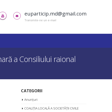
euparticip.md@gmail.com
Transmite-ne un e-mail
ră a Consiliului raional
CATEGORII
Anunțuri
COALIȚIA LOCALĂ A SOCIETĂȚII CIVILE