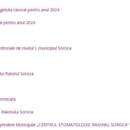
getului raional pentru anul 2024
nal pentru anul 2024
eritoriale de nivelul I, municipiul Soroca
ului Raionul Soroca
terminată
ui Raionului Soroca
l Întreprinderii Municipale „CENTRUL STOMATOLOGIC RAIONAL SOROCA”