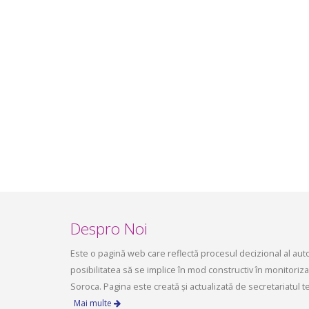
Ședința Comisiei pentru
ședința 
dezvoltare economică, a
6 mai 2
infrastructurii, amenajarea
aprilie 2
teritoriului și protecția mediului a
Consiliului raional Soroca din 04 mai
2026
mai 4, 2026
planific
ședința 
Soroca 
aprilie 1
Despro Noi