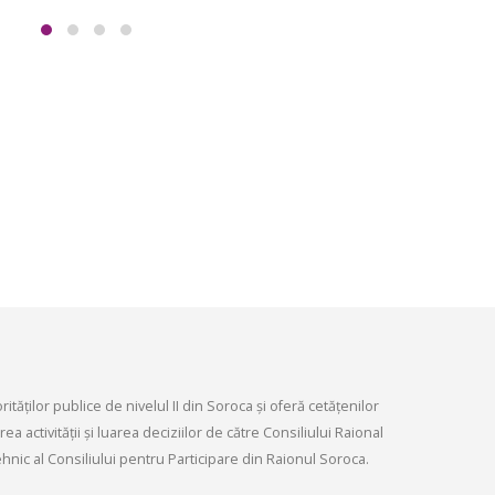
Ședința Comisiei pentr
ordinară a Consiliului raional din
dezvoltare economică,
026.
infrastructurii, amenaj
9, 2026
teritoriului și protecția mediului 
Consiliului raional Soroca din 04
Consultări publice ale
2026
Consiliului Raional Soroca
mai 4, 2026
pentru proiectele de decizie
ate pentru a fi analizate la
ordinară a Consiliului raional
din 6 mai 2026.
6, 2026