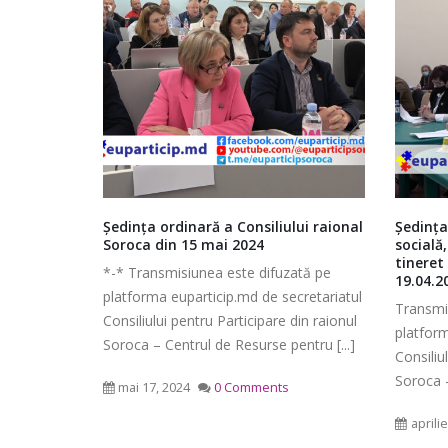
Ședința ordinară a Consiliului
lui raional
Ședința Comisiei pentru dezvoltarea
Ședința
raional Soroca din 06 mai 2026
socială, cultură, educație, sport și
finanțe
mai 6, 2026
tineret a Consiliului raional Soroca
patrimo
ată pe
Consiliu
19.04.2021
Soroca 
cretariatul
2026
Transmisiunea este difuzată pe
*-* Tra
Ședința Comisiei pentru buget,
din raionul
mai 4, 2
finanțe și administrarea
platforma euparticip.md de secretariatul
platform
ntru [...]
patrimoniului a Consiliului
Consiliului pentru Participare din raionul
Consiliu
raional Soroca din 05 mai 2026
Soroca – Centrul de Resurse pentru [...]
Soroca –
mai 5, 2026
aprilie 19, 2021
0 Comments
aprili
planific