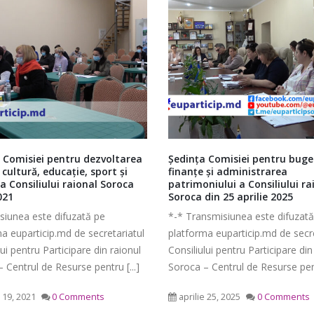
Ședința Comisiei pentru
Ședința ordinară a Cons
 Comisiei pentru buget,
Politicile de tineret în comun
întrebări juridice şi
raional Soroca din 06 
 și administrarea
Căinarii Vechi
administraţie publică a
mai 6, 2026
niului a Consiliului raional
Tinerii din comuna Căinarii Vechi
lui raional Soroca din 04 mai
din 25 aprilie 2025
înțeles că sunt o forță și că împ
nsmisiunea este difuzată pe
Ședința Comisiei pentr
cei maturi pot face [...]
026
finanțe și administrare
a euparticip.md de secretariatul
patrimoniului a Consiliu
lui pentru Participare din raionul
iulie 22, 2020
0 Comments
Consultări publice ale
raional Soroca din 05 mai 2026
 Centrul de Resurse pentru [...]
Consiliului Raional Soroca
mai 5, 2026
pentru proiectele de decizie
e 25, 2025
0 Comments
ate pentru a fi analizate la