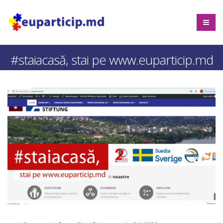
#staiacasă, stai pe www.euparticip.md