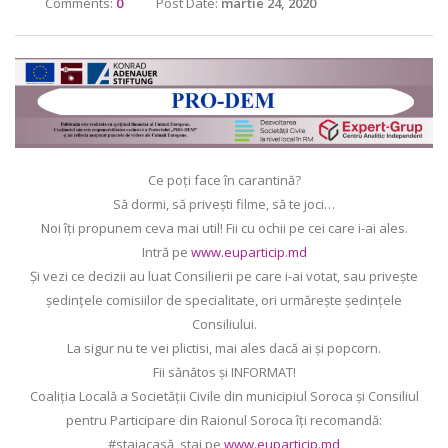
Comments:
0
Post Date:
martie 24, 2020
Ce poți face în carantină?
Să dormi, să privești filme, să te joci…
Noi îți propunem ceva mai util! Fii cu ochii pe cei care i-ai ales.
Intră pe
www.euparticip.md
Și vezi ce decizii au luat Consilierii pe care i-ai votat, sau privește
ședințele comisiilor de specialitate, ori urmărește ședințele
Consiliului.
La sigur nu te vei plictisi, mai ales dacă ai și popcorn.
Fii sănătos și INFORMAT!
Coaliția Locală a Societății Civile din municipiul Soroca și Consiliul
pentru Participare din Raionul Soroca îți recomandă:
#staiacasă, stai pe
www.euparticip.md