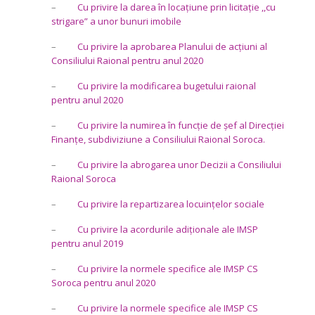
–
Cu privire la darea în locațiune prin licitație ,,cu
strigare” a unor bunuri imobile
–
Cu privire la aprobarea Planului de acțiuni al
Consiliului Raional pentru anul 2020
–
Cu privire la modificarea bugetului raional
pentru anul 2020
–
Cu privire la numirea în funcție de șef al Direcției
Finanțe, subdiviziune a Consiliului Raional Soroca.
–
Cu privire la abrogarea unor Decizii a Consiliului
Raional Soroca
–
Cu privire la repartizarea locuințelor sociale
–
Cu privire la acordurile adiționale ale IMSP
pentru anul 2019
–
Cu privire la normele specifice ale IMSP CS
Soroca pentru anul 2020
–
Cu privire la normele specifice ale IMSP CS