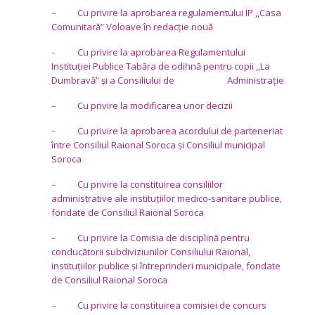
–
Cu privire la aprobarea regulamentului IP ,,Casa
Comunitară” Voloave în redacție nouă
–
Cu privire la aprobarea Regulamentului
Instituției Publice Tabăra de odihnă pentru copii ,,La
Dumbravă” și a Consiliului de Administrație
–
Cu privire la modificarea unor decizii
–
Cu privire la aprobarea acordului de parteneriat
între Consiliul Raional Soroca și Consiliul municipal
Soroca
–
Cu privire la constituirea consiliilor
administrative ale instituțiilor medico-sanitare publice,
fondate de Consiliul Raional Soroca
–
Cu privire la Comisia de disciplină pentru
conducătorii subdiviziunilor Consiliului Raional,
instituțiilor publice și întreprinderi municipale, fondate
de Consiliul Raional Soroca
–
Cu privire la constituirea comisiei de concurs