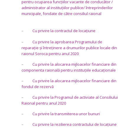
pentru ocuparea funcțiilor vacante de conducător /
administrator al instituțiilor publice/ întreprinderilor
municipale, fondate de către consiliul raional
–
Cu privire la contractul de locațiune
–
Cu privire la aprobarea Programului de
reparație și întreținere a drumurilor publice locale din
raionul Soroca pentru anul 2020
–
Cu privire la alocarea mijloacelor financiare din
componenta raională pentru instituțiile educaționale
–
Cu privire la alocarea mijloacelor financiare din
fondul de rezervă
–
Cu privire la Programul de activiate al Consiliului
Raional pentru anul 2020
–
Cu privire la transmiterea unor bunuri
–
Cu privire la rezilierea contractului de locațiune