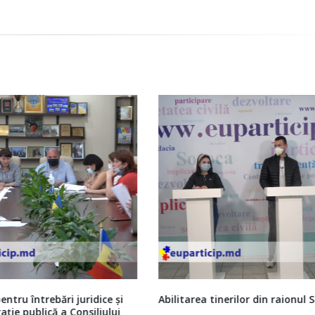
rea tinerilor din raionul Soroca
Concurs pentru ocuparea func
publice vacante de Secretar a