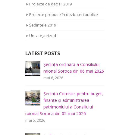
Proiecte de decizii 2019
Proiecte propuse în dezbateri publice
Ședințele 2019
Uncategorized
LATEST POSTS
iliului
Ședința Comisiei pentru
Ș
mai 2026
întrebări juridice şi
r
administraţie publică a
m
Consiliului raional Soroca din 04 mai
2026
u buget,
Ș
mai 4, 2026
a
f
lui
p
Consultări publice ale
raional So
Consiliului Raional Soroca
mai 5, 2026
pentru proiectele de decizie
planificate pentru a fi analizate la