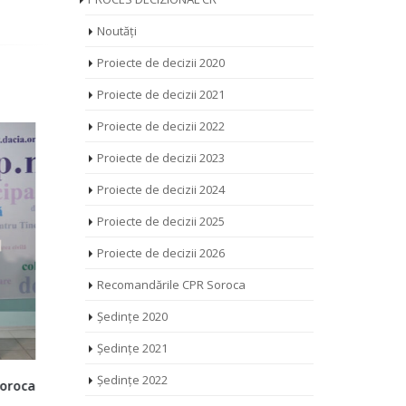
Noutăți
Proiecte de decizii 2020
Proiecte de decizii 2021
Proiecte de decizii 2022
Proiecte de decizii 2023
Proiecte de decizii 2024
Proiecte de decizii 2025
Proiecte de decizii 2026
Recomandările CPR Soroca
Ședințe 2020
Ședințe 2021
Ședințe 2022
ției
Semnarea Memorandumului de
Fă-te auzi
l
creare a Rețelei Naționale de
cetățeanu