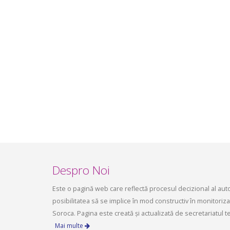
Ședința Comisiei pentru
ședința 
dezvoltare economică, a
6 mai 2
infrastructurii, amenajarea
aprilie 2
teritoriului și protecția mediului a
Consiliului raional Soroca din 04 mai
2026
mai 4, 2026
planific
ședința 
Soroca 
aprilie 1
Despro Noi