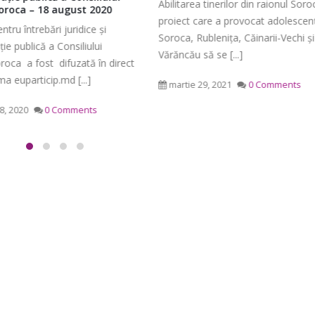
ea tinerilor din raionul Soroca, un
Consiliului Raional Soroca.
care a provocat adolescenții din
Transmisiunea este difuzată pe
Rublenița, Căinarii-Vechi și
platforma euparticip.md de secre
 să se [...]
Consiliului pentru Participare din
Soroca – Centrul de Resurse pentr
 29, 2021
0 Comments
aprilie 19, 2024
0 Comments