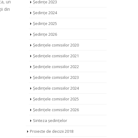
Ședințe 2023
Revitalizare Urbană în Republica
Euparticip.
Moldova
Ședințe 2024
cetățeanul
*** Această transmisiune a fost
tariatul
secvențe vi
Ședințe 2025
realizată cu sprijinul financiar al Uniunii
 raionul
locuitorilo
Europene. Conținutul său este
Ședințe 2026
u [...]
poate măcar
responsabilitatea exclusivă a proiectului
Ședințele comisiilor 2020
„PRO-DEM” [...]
august 25
Ședințele comisiilor 2021
iulie 29, 2020
0 Comments
Ședințele comisiilor 2022
Ședințele comisiilor 2023
Ședințele comisiilor 2024
Ședințele comisiilor 2025
Ședințele comisiilor 2026
Sinteza ședințelor
Proiecte de decizii 2018