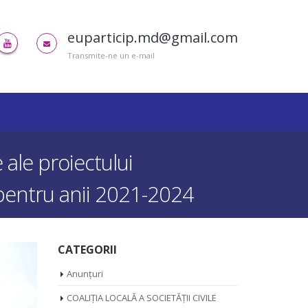
euparticip.md@gmail.com
Transmite-ne un e-mail
e ale proiectului
 pentru anii 2021-2024
CATEGORII
Anunțuri
COALIȚIA LOCALĂ A SOCIETĂȚII CIVILE