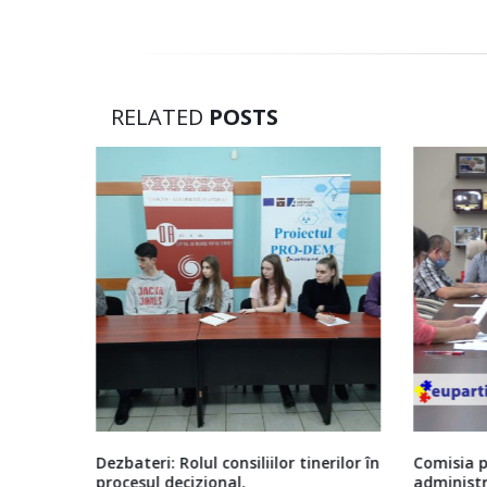
RELATED
POSTS
tinerilor în
Comisia pentru întrebări juridice şi
Abilita
administraţie publică a Consiliului