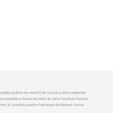
Ședința Comisiei pentr
ordinară a Consiliului raional din
dezvoltare economică,
026.
infrastructurii, amenaj
9, 2026
teritoriului și protecția mediului 
Consiliului raional Soroca din 04
Consultări publice ale
2026
Consiliului Raional Soroca
mai 4, 2026
pentru proiectele de decizie
ate pentru a fi analizate la
ordinară a Consiliului raional
din 6 mai 2026.
6, 2026