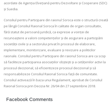
acordate de Agenția Elvețiană pentru Dezvoltare și Cooperare (SDC)
și Suedia.
Consiliul pentru Participare din raionul Soroca este o structură creată
pe lângă Consiliul Raional Soroca în calitate de organ consultativ,
fără statut de persoană juridică, ca expresie a voinței de
recunoaștere a valorii competențelor și de asigurare a participării
societății civile și a sectorului privat în procesul de elaborare,
implementare, monitorizare, evaluare și revizuire a politicilor
raionale. Consiliul pentru Participare din raionul Soroca are ca scop
să faciliteze participarea asociațiilor obștești și a cetățenilor activi la
procesul decizional, să eficientizeze procesul decizional și să
responsabilizeze Consiliul Raional Soroca față de comunitate.
Consiliul activează în baza unui Regulament, aprobat de Consiliul
Raional Soroca prin Decizia Nr. 26/04 din 27 septembrie 2018.
Facebook Comments