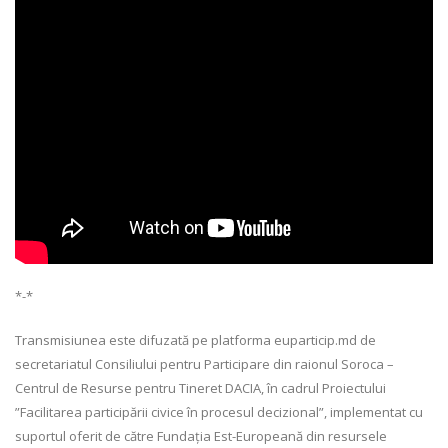
*-*
Transmisiunea este difuzată pe platforma euparticip.md de
secretariatul Consiliului pentru Participare din raionul Soroca –
Centrul de Resurse pentru Tineret DACIA, în cadrul Proiectului
”Facilitarea participării civice în procesul decizional”, implementat cu
suportul oferit de către Fundația Est-Europeană din resursele