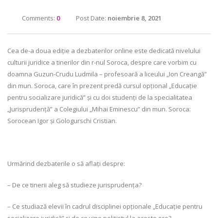
Comments:
0
Post Date:
noiembrie 8, 2021
Cea de-a doua ediție a dezbaterilor online este dedicată nivelului
culturii juridice a tinerilor din r-nul Soroca, despre care vorbim cu
doamna Guzun-Crudu Ludmila – profesoară a liceului „Ion Creangă”
din mun. Soroca, care în prezent predă cursul opțional „Educație
pentru socializare juridică” și cu doi studenți de la specialitatea
„Jurisprudență” a Colegiului „Mihai Eminescu” din mun. Soroca:
Sorocean Igor și Gologurschi Cristian.
Urmărind dezbaterile o să aflați despre:
– De ce tinerii aleg să studieze jurisprudența?
– Ce studiază elevii în cadrul disciplinei opționale „Educație pentru
socializare juridică” și de ce vine polițistul la aceste ore?