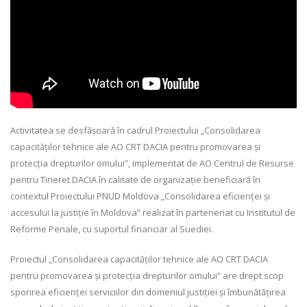
Activitatea se desfășoară în cadrul Proiectului „Consolidarea
capacităților tehnice ale AO CRT DACIA pentru promovarea și
protecția drepturilor omului”, implementat de AO Centrul de Resurse
pentru Tineret DACIA în calitate de organizație beneficiară în
contextul Proiectului PNUD Moldova „Consolidarea eficienței și
accesului la justiție în Moldova” realizat în parteneriat cu Institutul de
Reforme Penale, cu suportul financiar al Suediei.
Proiectul „Consolidarea capacităților tehnice ale AO CRT DACIA
pentru promovarea și protecția drepturilor omului” are drept scop
sporirea eficienței serviciilor din domeniul justiției și îmbunătățirea