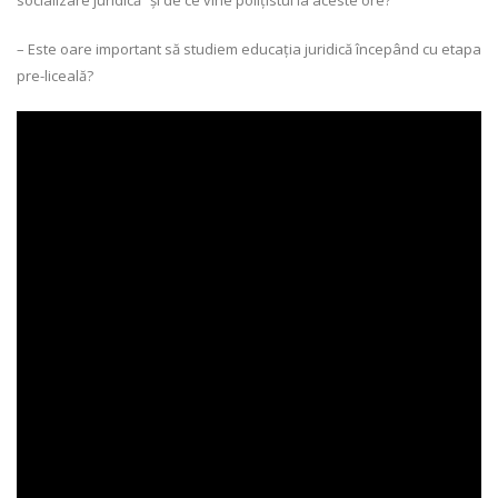
– Este oare important să studiem educația juridică începând cu etapa
pre-liceală?