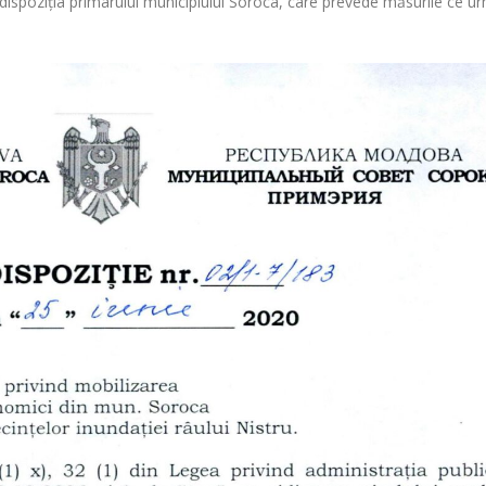
 dispoziția primarului municipiului Soroca, care prevede măsurile ce 