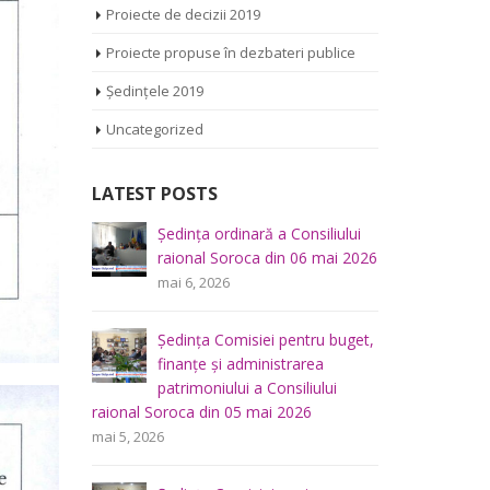
Proiecte de decizii 2019
Proiecte propuse în dezbateri publice
Ședințele 2019
Uncategorized
LATEST POSTS
iliului
Ședința Comisiei pentru
Ș
mai 2026
întrebări juridice şi
r
administraţie publică a
m
Consiliului raional Soroca din 04 mai
2026
u buget,
Ș
mai 4, 2026
a
f
lui
p
Consultări publice ale
raional So
Consiliului Raional Soroca
mai 5, 2026
pentru proiectele de decizie
planificate pentru a fi analizate la