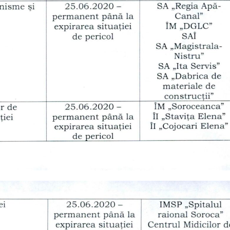
Ședința Comisiei pentru
Ședința ordinară a Cons
întrebări juridice şi
raional Soroca din 06 
administraţie publică a
mai 6, 2026
lui raional Soroca din 04 mai
Ședința Comisiei pentr
026
finanțe și administrare
patrimoniului a Consiliu
Consultări publice ale
raional Soroca din 05 mai 2026
Consiliului Raional Soroca
mai 5, 2026
pentru proiectele de decizie
ate pentru a fi analizate la