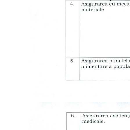
Ședința ordinară a Consiliului
raional Soroca din 06 mai 2026
mai 6, 2026
Consiliu
2026
Ședința Comisiei pentru buget,
mai 4, 2
finanțe și administrarea
patrimoniului a Consiliului
raional Soroca din 05 mai 2026
mai 5, 2026
planific