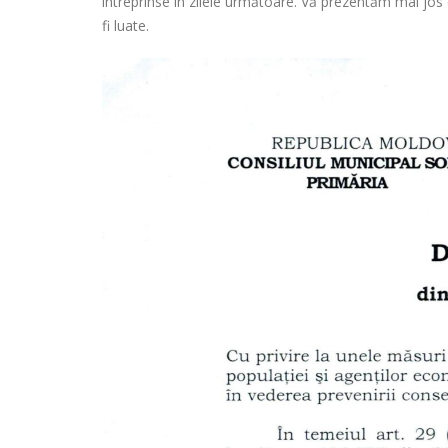
întreprinse în zilele următoare. Vă prezentăm mai jos
fi luate.