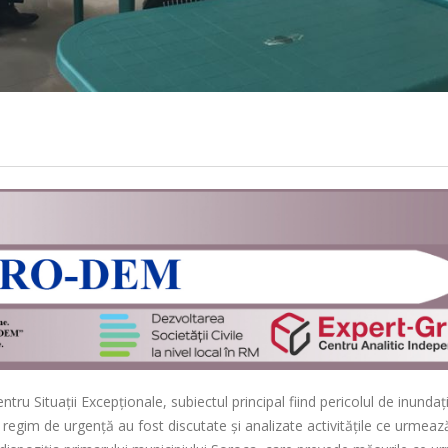
ru Situaţii Excepţionale, subiectul principal fiind pericolul de inundaţi
n regim de urgență au fost discutate și analizate activitățile ce urmează