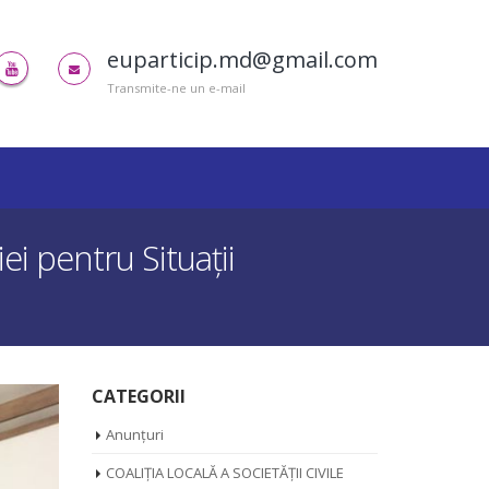
euparticip.md@gmail.com
Transmite-ne un e-mail
i pentru Situaţii
CATEGORII
Anunțuri
COALIȚIA LOCALĂ A SOCIETĂȚII CIVILE