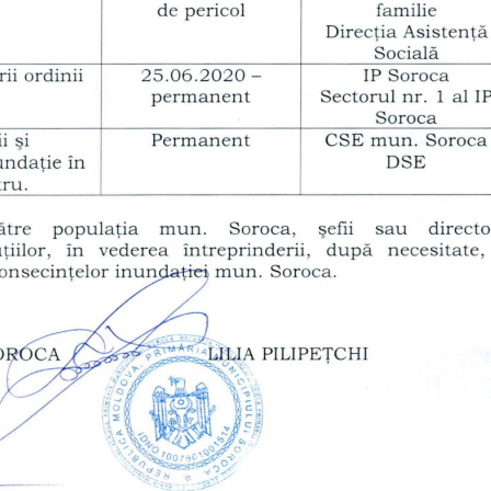
Ședința Comisiei pentr
ordinară a Consiliului raional din
dezvoltare economică,
026.
infrastructurii, amenaj
9, 2026
teritoriului și protecția mediului 
Consiliului raional Soroca din 04
Consultări publice ale
2026
Consiliului Raional Soroca
mai 4, 2026
pentru proiectele de decizie
ate pentru a fi analizate la
ordinară a Consiliului raional
din 6 mai 2026.
6, 2026