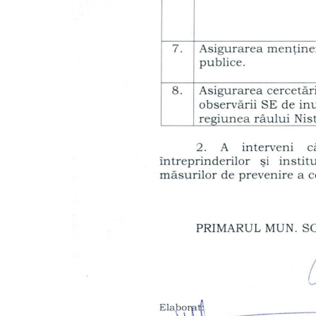
Ședința Comisiei pentru
ședința 
dezvoltare economică, a
6 mai 2
infrastructurii, amenajarea
aprilie 2
teritoriului și protecția mediului a
Consiliului raional Soroca din 04 mai
2026
mai 4, 2026
planific
ședința 
Soroca 
aprilie 1