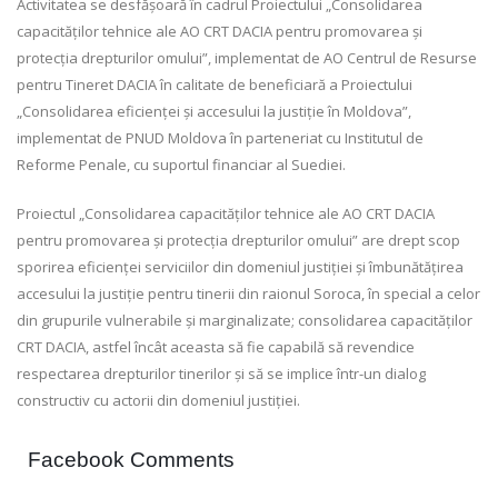
Activitatea se desfășoară în cadrul Proiectului „Consolidarea
capacităților tehnice ale AO CRT DACIA pentru promovarea și
protecția drepturilor omului”, implementat de AO Centrul de Resurse
pentru Tineret DACIA în calitate de beneficiară a Proiectului
„Consolidarea eficienței și accesului la justiție în Moldova”,
implementat de PNUD Moldova în parteneriat cu Institutul de
Reforme Penale, cu suportul financiar al Suediei.
Proiectul „Consolidarea capacităților tehnice ale AO CRT DACIA
pentru promovarea și protecția drepturilor omului” are drept scop
sporirea eficienței serviciilor din domeniul justiției și îmbunătățirea
accesului la justiție pentru tinerii din raionul Soroca, în special a celor
din grupurile vulnerabile și marginalizate; consolidarea capacităților
CRT DACIA, astfel încât aceasta să fie capabilă să revendice
respectarea drepturilor tinerilor și să se implice într-un dialog
constructiv cu actorii din domeniul justiției.
Facebook Comments