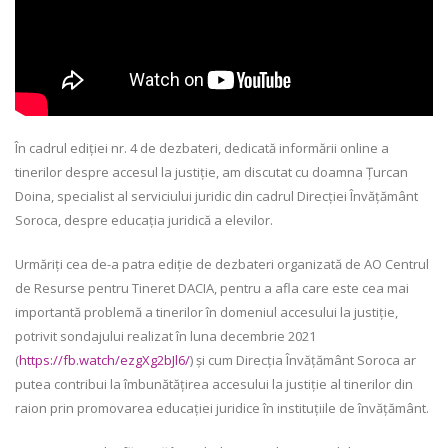
În cadrul ediției nr. 4 de dezbateri, dedicată informării online a
tinerilor despre accesul la justiție, am discutat cu doamna Țurcan
Doina, specialist al serviciului juridic din cadrul Direcției Învățământ
Soroca, despre educația juridică a elevilor.
Urmăriți cea de-a patra ediție de dezbateri organizată de AO Centrul
de Resurse pentru Tineret DACIA, pentru a afla care este cea mai
importantă problemă a tinerilor în domeniul accesului la justiție,
potrivit sondajului realizat în luna decembrie 2021
(
https://fb.watch/ezgXg2bJl6/
) și cum Direcția Învățământ Soroca ar
putea contribui la îmbunătățirea accesului la justiție al tinerilor din
raion prin promovarea educației juridice în instituțiile de învățământ.