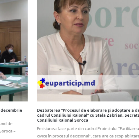
Dezbaterea ”Procesul de elaborare și adoptare a deciziilor în
cadrul Consiliului Raional” cu Stela Zabrian, Secretar al
Consiliului Raional Soroca
Emisiunea face parte din cadrul Proiectului ”Facilitarea participării
civice în procesul decizional”, care are ca scop abilitarea Consiliului