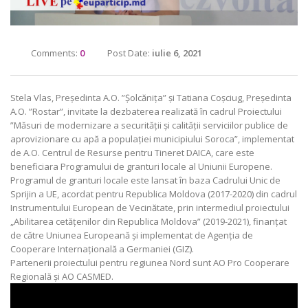
Comments:
0
Post Date:
iulie 6, 2021
Stela Vlas, Președinta A.O. ”Șolcănița” și Tatiana Coșciug, Președinta
A.O. ”Rostar”, invitate la dezbaterea realizată în cadrul Proiectului
”Măsuri de modernizare a securității și calității serviciilor publice de
aprovizionare cu apă a populației municipiului Soroca”, implementat
de A.O. Centrul de Resurse pentru Tineret DAICA, care este
beneficiara Programului de granturi locale al Uniunii Europene.
Programul de granturi locale este lansat în baza Cadrului Unic de
Sprijin a UE, acordat pentru Republica Moldova (2017-2020) din cadrul
Instrumentului European de Vecinătate, prin intermediul proiectului
„Abilitarea cetățenilor din Republica Moldova” (2019-2021), finanțat
de către Uniunea Europeană și implementat de Agenția de
Cooperare Internațională a Germaniei (GIZ).
Partenerii proiectului pentru regiunea Nord sunt AO Pro Cooperare
Regională și AO CASMED.