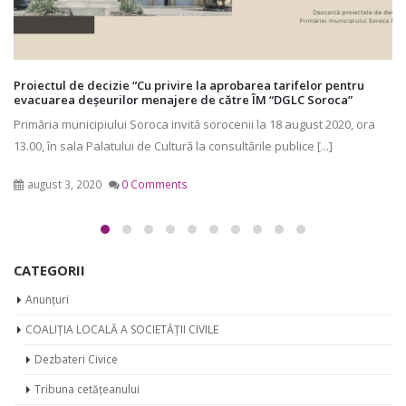
Ședința Comisiei pentru întrebări juridice şi administraţie publică
a Consiliului raional Soroca 19 august 2024
*-* Transmisiunea este difuzată pe platforma euparticip.md de
secretariatul Consiliului pentru Participare din raionul Soroca –
Centrul de Resurse pentru [...]
august 20, 2024
0 Comments
CATEGORII