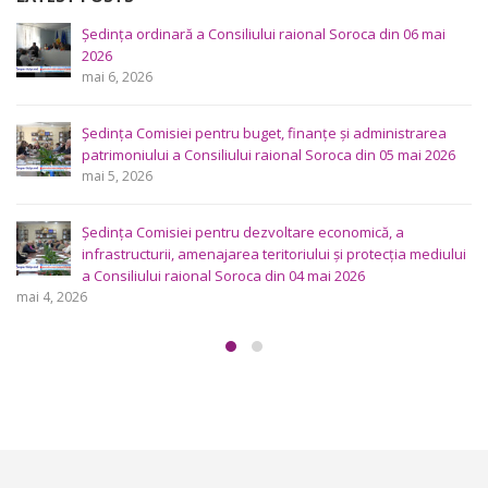
Proiecte propuse în dezbateri publice
Ședințele 2019
Uncategorized
LATEST POSTS
Ședința Comisiei pentru întrebări juridice şi administraţie
publică a Consiliului raional Soroca din 04 mai 2026
mai 4, 2026
Consultări publice ale Consiliului Raional Soroca pentru
proiectele de decizie planificate pentru a fi analizate la
ședința ordinară a Consiliului raional din 6 mai 2026.
aprilie 29, 2026
Consultări publice ale Consiliului Raional Soroca pentru
proiectele de decizie planificate pentru a fi analizate la
ședința ordinară a Consiliului raional Soroca din 6 mai
2026.