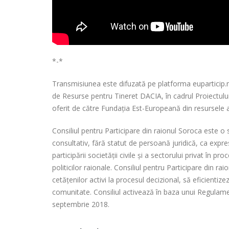
*-*
Transmisiunea este difuzată pe platforma euparticip.md
de Resurse pentru Tineret DACIA, în cadrul Proiectului 
oferit de către Fundația Est-Europeană din resursele 
Consiliul pentru Participare din raionul Soroca este o 
consultativ, fără statut de persoană juridică, ca expr
participării societății civile și a sectorului privat în 
politicilor raionale. Consiliul pentru Participare din ra
cetățenilor activi la procesul decizional, să eficienti
comunitate. Consiliul activează în baza unui Regulame
septembrie 2018.