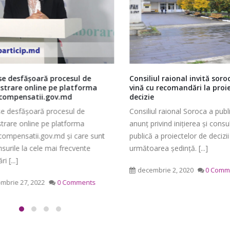
desfășoară procesul de
Consiliul raional invită soroce
trare online pe platforma
vină cu recomandări la proiec
mpensatii.gov.md
decizie
Ședința Comisiei pentru
Ședința ordinară a Cons
desfășoară procesul de
Consiliul raional Soroca a public
întrebări juridice şi
raional Soroca din 06 
rare online pe platforma
anunț privind inițierea și consult
administraţie publică a
mai 6, 2026
pensatii.gov.md și care sunt
publică a proiectelor de decizii 
lui raional Soroca din 04 mai
rile la cele mai frecvente
următoarea ședință. [...]
Ședința Comisiei pentr
[...]
026
finanțe și administrare
decembrie 2, 2020
0 Commen
patrimoniului a Consiliu
rie 27, 2022
0 Comments
Consultări publice ale
raional Soroca din 05 mai 2026
Consiliului Raional Soroca
mai 5, 2026
pentru proiectele de decizie
ate pentru a fi analizate la