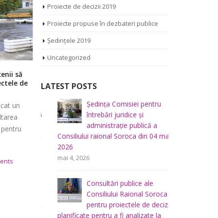
Proiecte de decizii 2019
Proiecte propuse în dezbateri publice
Ședințele 2019
Uncategorized
nii să
Consiliul Raional Soroca are de azi
Academia 
tele de
pagină pe Facebook creată în
locul unde
LATEST POSTS
parteneriat cu Consiliul pentru
femei put
Participare din Raionul Soroca
iliului
Ședința Comisiei pentru
Ș
at un
Academia d
Consiliul Raional Soroca are de astăzi o
mai 2026
întrebări juridice şi
r
area
LEAD-FEM” 
administraţie publică a
m
pagină oficială pe Facebook unde va
pentru
Rurse pentr
Consiliului raional Soroca din 04 mai
informa cetățenii despre realizările
Soroca [...]
2026
făcute, îmbunătățind [...]
u buget,
Ș
mai 4, 2026
a
f
ts
februarie
februarie 12, 2020
0 Comments
lui
p
Consultări publice ale
raional So
Consiliului Raional Soroca
mai 5, 2026
pentru proiectele de decizie
planificate pentru a fi analizate la