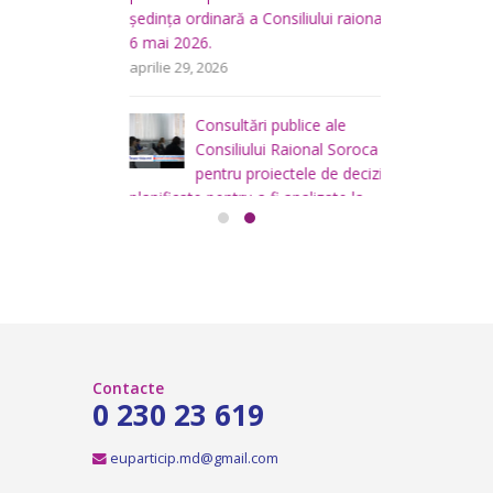
u
Ș
ședința ordinară a Consiliului raional din
 a
d
6 mai 2026.
area
i
aprilie 29, 2026
a
teritoriului
 mai
Consiliului
Consultări publice ale
2026
Consiliului Raional Soroca
mai 4, 2026
pentru proiectele de decizie
planificate pentru a fi analizate la
ședința ordinară a Consiliului raional
Soroca din 6 mai 2026.
aprilie 16, 2026
Contacte