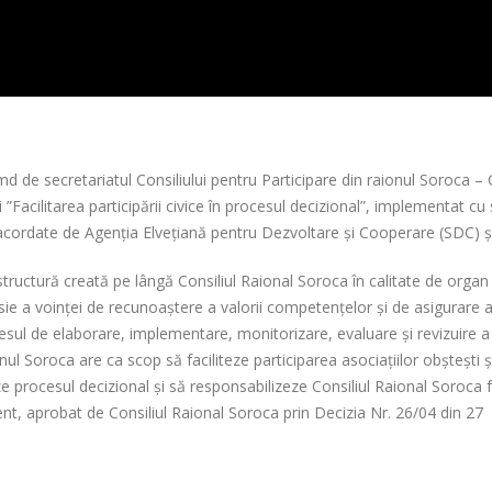
 de secretariatul Consiliului pentru Participare din raionul Soroca – 
”Facilitarea participării civice în procesul decizional”, implementat cu
acordate de Agenția Elvețiană pentru Dezvoltare și Cooperare (SDC) ș
structură creată pe lângă Consiliul Raional Soroca în calitate de organ
esie a voinței de recunoaștere a valorii competențelor și de asigurare 
procesul de elaborare, implementare, monitorizare, evaluare și revizuire a
ionul Soroca are ca scop să faciliteze participarea asociațiilor obștești ș
zeze procesul decizional și să responsabilizeze Consiliul Raional Soroca 
nt, aprobat de Consiliul Raional Soroca prin Decizia Nr. 26/04 din 27