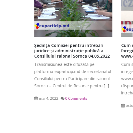
eschid
Ședința Comisiei pentru întrebări
Cum se 
ile
juridice şi administraţie publică a
înregis
Consiliului raional Soroca 04.05.2022
www.co
Ședința ordinară a Consiliului
 pentru
Transmisiunea este difuzată pe
Cum se 
raional Soroca din 06 mai 2026
ipiul
platforma euparticip.md de secretariatul
înregist
mai 6, 2026
ză a fost
Consiliului pentru Participare din raionul
www.com
Consiliu
Soroca – Centrul de Resurse pentru [...]
răspunsu
2026
Ședința Comisiei pentru buget,
întrebări 
mai 4, 2
finanțe și administrarea
mai 4, 2022
0 Comments
patrimoniului a Consiliului
octomb
raional Soroca din 05 mai 2026
mai 5, 2026
planific