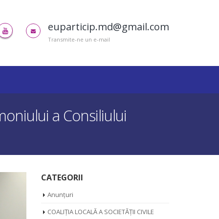
euparticip.md@gmail.com
Transmite-ne un e-mail
oniului a Consiliului
CATEGORII
Anunțuri
COALIȚIA LOCALĂ A SOCIETĂȚII CIVILE