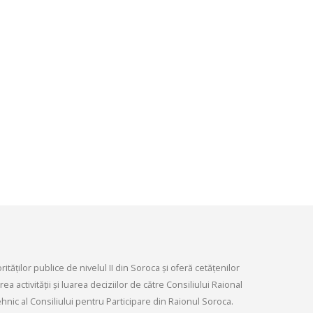
Ședința Comisiei pentr
ordinară a Consiliului raional din
dezvoltare economică,
026.
infrastructurii, amenaj
9, 2026
teritoriului și protecția mediului 
Consiliului raional Soroca din 04
Consultări publice ale
2026
Consiliului Raional Soroca
mai 4, 2026
pentru proiectele de decizie
ate pentru a fi analizate la
ordinară a Consiliului raional
din 6 mai 2026.
6, 2026