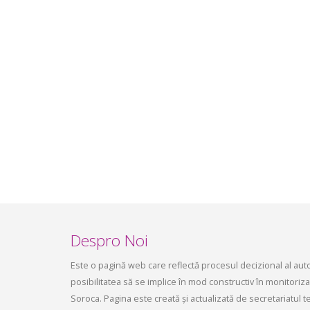
Ședința Comisiei pentru
ședința 
dezvoltare economică, a
6 mai 2
infrastructurii, amenajarea
aprilie 2
teritoriului și protecția mediului a
Consiliului raional Soroca din 04 mai
2026
mai 4, 2026
planific
ședința 
Soroca 
aprilie 1
Despro Noi