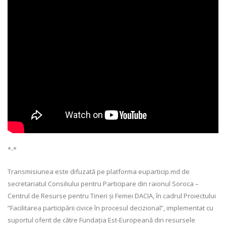
*-*
Transmisiunea este difuzată pe platforma euparticip.md de
secretariatul Consiliului pentru Participare din raionul Soroca –
Centrul de Resurse pentru Tineri și Femei DACIA, în cadrul Proiectului
”Facilitarea participării civice în procesul decizional”, implementat cu
suportul oferit de către Fundația Est-Europeană din resursele