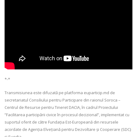
*-*
Transmisiunea este difuzată pe platforma euparticip.md de
secretariatul Consiliului pentru Participare din raionul Soroca –
Centrul de Resurse pentru Tineret DACIA, în cadrul Proiectului
”Facilitarea participării civice în procesul decizional”, implementat cu
suportul oferit de către Fundația Est-Europeană din resursele
acordate de Agenția Elvețiană pentru Dezvoltare și Cooperare (SDC)
și Suedia.