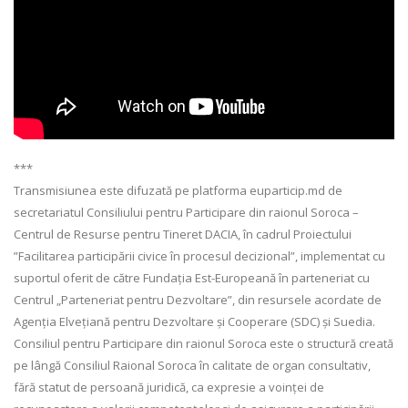
***
Transmisiunea este difuzată pe platforma euparticip.md de
secretariatul Consiliului pentru Participare din raionul Soroca –
Centrul de Resurse pentru Tineret DACIA, în cadrul Proiectului
”Facilitarea participării civice în procesul decizional”, implementat cu
suportul oferit de către Fundația Est-Europeană în parteneriat cu
Centrul „Parteneriat pentru Dezvoltare”, din resursele acordate de
Agenția Elvețiană pentru Dezvoltare și Cooperare (SDC) și Suedia.
Consiliul pentru Participare din raionul Soroca este o structură creată
pe lângă Consiliul Raional Soroca în calitate de organ consultativ,
fără statut de persoană juridică, ca expresie a voinței de