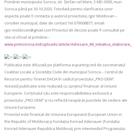
Primăriei municipiului Soroca, str. Ştefan cel Mare, 5 MD-3000, mun.
Soroca până pe 30.10.2020. Totodată pentru clarificarea unor
aspecte poate fi contacta și autorul proiectului, Igor Moldovan –
consilier municipal, date de contact Tel.079008877, email:
igor.moldovan@gmail.com Proiectul de decizie poate fi consultat pe
site-ul oficial al primăriei –
www.primsoroca.md/uploads/article/Adresare_IM_initiativa_elaborare
Publicația este difuzată pe platforma euparticip.md de secretariatul
Coaliției Locale a Societății Civile din municipiul Soroca – Centrul de
Resurse pentru Tineret DACIA în cadrul proiectului „PRO-DEM”.
Această publicație este realizată cu sprijinul financiar al Uniunii
Europene. Conținutul său este responsabilitatea exclusivă a
proiectului „PRO-DEM” și nu reflectă neapărat punctele de vedere ale
Uniunii Europene.
Proiectul este finanțat de Uniunea Europeană (European Union in
the Republic of Moldova) și Fundația Konrad Adenauer (Fundatia
Konrad Adenauer Republica Moldova), prin intermediul Programului