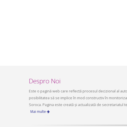
infrastructurii, amenajarea
aprilie 2
teritoriului și protecția mediului a
Consiliului raional Soroca din 04 mai
2026
mai 4, 2026
planific
ședința 
Soroca 
aprilie 1
Despro Noi
Este o pagină web care reflectă procesul decizional al autori