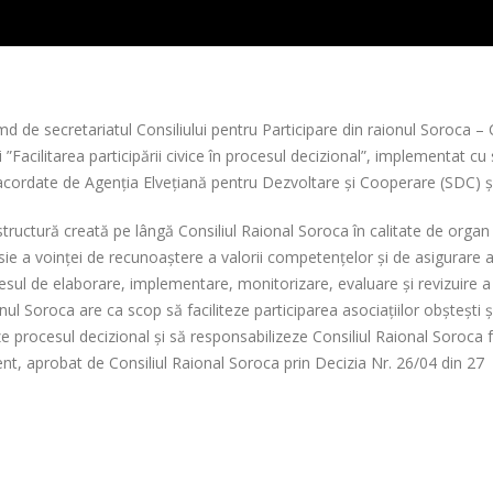
 de secretariatul Consiliului pentru Participare din raionul Soroca – 
”Facilitarea participării civice în procesul decizional”, implementat cu
acordate de Agenția Elvețiană pentru Dezvoltare și Cooperare (SDC) ș
structură creată pe lângă Consiliul Raional Soroca în calitate de organ
esie a voinței de recunoaștere a valorii competențelor și de asigurare 
procesul de elaborare, implementare, monitorizare, evaluare și revizuire a
ionul Soroca are ca scop să faciliteze participarea asociațiilor obștești ș
zeze procesul decizional și să responsabilizeze Consiliul Raional Soroca 
nt, aprobat de Consiliul Raional Soroca prin Decizia Nr. 26/04 din 27