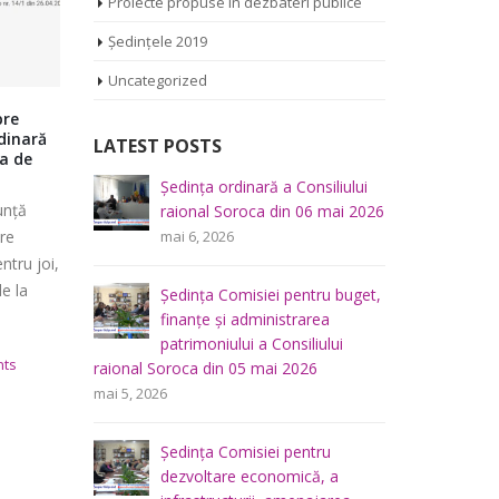
Proiecte propuse în dezbateri publice
Ședințele 2019
Uncategorized
st
Tribuna consilierului raional
Comisia pe
le
administr
LATEST POSTS
Continuăm rubrica “Tribuna consilierului
Consiliulu
ra un
raional” pe platforma euparticip.md, iar
2020
iliului
Ședința Comisiei pentru
Ș
ar
de această dată l-am invitat pe
Facebook
mai 2026
întrebări juridice şi
r
și acesta
consilierul Ghenadie Muntean.
administraţie publică a
m
Dezbaterea este [...]
mai 7, 20
Consiliului raional Soroca din 04 mai
2026
u buget,
Ș
ts
iunie 2, 2021
0 Comments
mai 4, 2026
a
f
lui
p
Consultări publice ale
raional So
Consiliului Raional Soroca
mai 5, 2026
pentru proiectele de decizie
planificate pentru a fi analizate la
u
Ș
ședința ordinară a Consiliului raional din
 a
d
6 mai 2026.