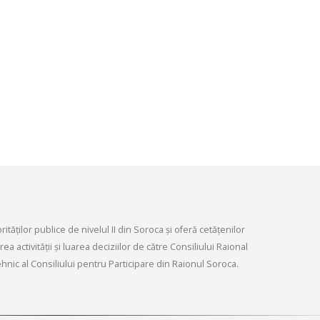
infrastructurii, amenaj
9, 2026
teritoriului și protecția mediului 
Consiliului raional Soroca din 04
Consultări publice ale
2026
Consiliului Raional Soroca
mai 4, 2026
pentru proiectele de decizie
ate pentru a fi analizate la
ordinară a Consiliului raional
din 6 mai 2026.
6, 2026
tăților publice de nivelul II din Soroca și oferă cetățenilor