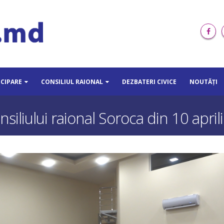
ICIPARE
CONSILIUL RAIONAL
DEZBATERI CIVICE
NOUTĂȚI
siliului raional Soroca din 10 apri