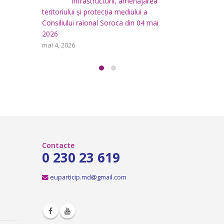
area
i
aprilie 29, 2026
a
teritoriului
 mai
Consiliului
Consultări publice ale
2026
Consiliului Raional Soroca
mai 4, 2026
pentru proiectele de decizie
planificate pentru a fi analizate la
ședința ordinară a Consiliului raional
Soroca din 6 mai 2026.
aprilie 16, 2026
Contacte
0 230 23 619