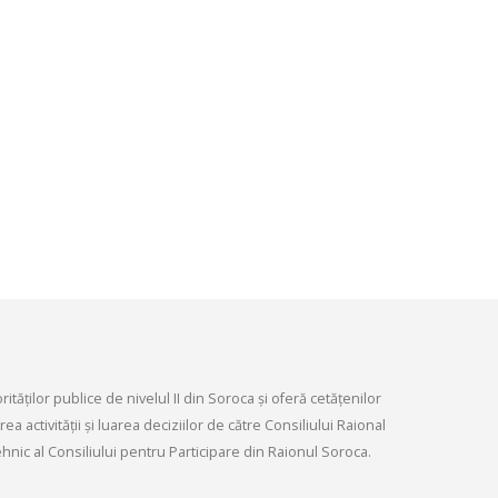
infrastructurii, amenaj
9, 2026
teritoriului și protecția mediului 
Consiliului raional Soroca din 04
Consultări publice ale
2026
Consiliului Raional Soroca
mai 4, 2026
pentru proiectele de decizie
ate pentru a fi analizate la
ordinară a Consiliului raional
din 6 mai 2026.
6, 2026
tăților publice de nivelul II din Soroca și oferă cetățenilor