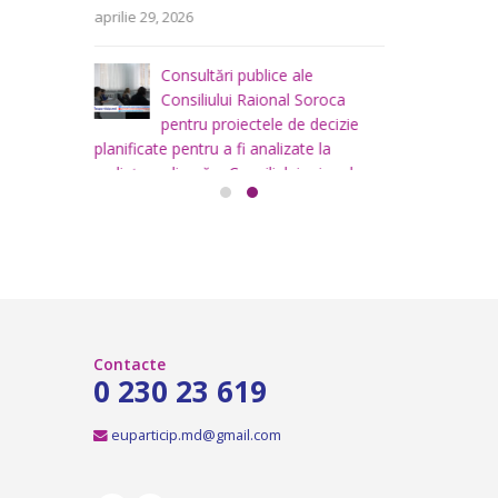
area
i
aprilie 29, 2026
a
teritoriului
 mai
Consiliului
Consultări publice ale
2026
Consiliului Raional Soroca
mai 4, 2026
pentru proiectele de decizie
planificate pentru a fi analizate la
ședința ordinară a Consiliului raional
Soroca din 6 mai 2026.
aprilie 16, 2026
Contacte
0 230 23 619