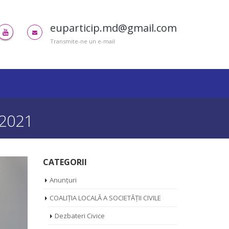
euparticip.md@gmail.com
Transmite-ne un e-mail
 2021
CATEGORII
Anunțuri
COALIȚIA LOCALĂ A SOCIETĂȚII CIVILE
Dezbateri Civice