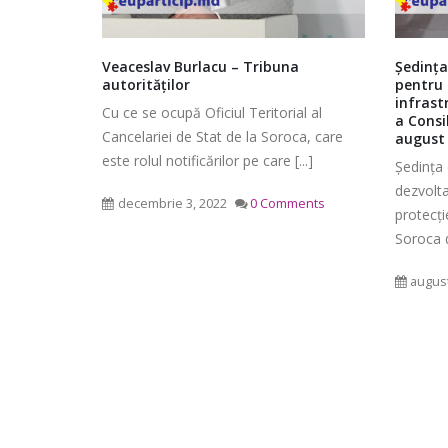
 spre
Veaceslav Burlacu – Tribuna
Şedinţa
ară a
autorităților
pentru 
 iunie
infrast
Cu ce se ocupă Oficiul Teritorial al
a Consi
Cancelariei de Stat de la Soroca, care
august
sţinerea
este rolul notificărilor pe care [...]
Şedinţa 
Ședința ordinară a Consiliului
văduvilor
raional Soroca din 06 mai 2026
dezvolta
ilea Război
decembrie 3, 2022
0 Comments
mai 6, 2026
protecţi
Consiliu
Soroca di
2026
Ședința Comisiei pentru buget,
mai 4, 2
august
finanțe și administrarea
patrimoniului a Consiliului
raional Soroca din 05 mai 2026
mai 5, 2026
planific
Ședința Comisiei pentru
ședința 
dezvoltare economică, a
6 mai 2