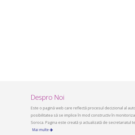
infrastructurii, amenajarea
aprilie 2
teritoriului și protecția mediului a
Consiliului raional Soroca din 04 mai
2026
mai 4, 2026
planific
ședința 
Soroca 
aprilie 1
Despro Noi
Este o pagină web care reflectă procesul decizional al autori