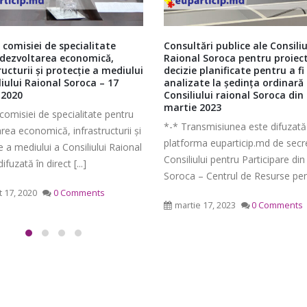
 comisiei de specialitate
Consultări publice ale Consiliu
dezvoltarea economică,
Raional Soroca pentru proiect
ructurii şi protecţie a mediului
decizie planificate pentru a fi
liului Raional Soroca – 17
analizate la ședința ordinară
 2020
Consiliului raional Soroca din
martie 2023
comisiei de specialitate pentru
Ședința Comisiei pentru
Ședința ordinară a Cons
*-* Transmisiunea este difuzată
întrebări juridice şi
raional Soroca din 06 
rea economică, infrastructurii şi
platforma euparticip.md de secre
administraţie publică a
mai 6, 2026
e a mediului a Consiliului Raional
Consiliului pentru Participare din
lui raional Soroca din 04 mai
fuzată în direct [...]
Soroca – Centrul de Resurse pentr
Ședința Comisiei pentr
026
 17, 2020
0 Comments
finanțe și administrare
martie 17, 2023
0 Comments
patrimoniului a Consiliu
Consultări publice ale
raional Soroca din 05 mai 2026
Consiliului Raional Soroca
mai 5, 2026
pentru proiectele de decizie
ate pentru a fi analizate la
Ședința Comisiei pentr
ordinară a Consiliului raional din
dezvoltare economică,
026.