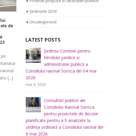
Proiecte propuse în dezbateri publice
Ședințele 2019
lui
Ședința Comisiei pentru buget,
Primăria m
Uncategorized
ele de
finanțe și administrarea
sorocenii 
patrimoniului a Consiliului raional
proiectelo
 a
Soroca din 20 august 2024
LATEST POSTS
Primăria mu
 23
*-* Transmisiunea este difuzată pe
sorocenii 
iliului
Ședința Comisiei pentru
Ș
platforma euparticip.md de secretariatul
14.00, în s
 pe
mai 2026
întrebări juridice şi
r
Consiliului pentru Participare din raionul
Raional Soro
tariatul
administraţie publică a
m
Soroca – Centrul de Resurse pentru [...]
 raionul
Consiliului raional Soroca din 04 mai
septembr
2026
u [...]
u buget,
Ș
august 20, 2024
0 Comments
mai 4, 2026
a
f
lui
p
Consultări publice ale
raional So
Consiliului Raional Soroca
mai 5, 2026
pentru proiectele de decizie
planificate pentru a fi analizate la
u
Ș
ședința ordinară a Consiliului raional din
 a
d
6 mai 2026.