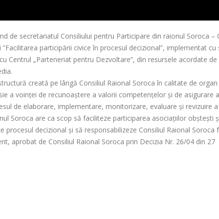
 de secretariatul Consiliului pentru Participare din raionul Soroca – 
”Facilitarea participării civice în procesul decizional”, implementat cu
 cu Centrul „Parteneriat pentru Dezvoltare”, din resursele acordate de
dia.
structură creată pe lângă Consiliul Raional Soroca în calitate de organ
esie a voinței de recunoaștere a valorii competențelor și de asigurare 
procesul de elaborare, implementare, monitorizare, evaluare și revizuire a
ionul Soroca are ca scop să faciliteze participarea asociațiilor obștești ș
zeze procesul decizional și să responsabilizeze Consiliul Raional Soroca 
nt, aprobat de Consiliul Raional Soroca prin Decizia Nr. 26/04 din 27