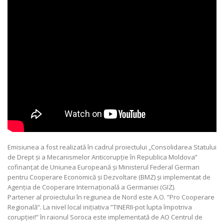
Emisiunea a fost realizată în cadrul proiectului „Consolidarea Statului
de Drept și a Mecanismelor Anticorupție în Republica Moldova”
cofinanțat de Uniunea Europeană și Ministerul Federal German
pentru Cooperare Economică și Dezvoltare (BMZ) și implementat de
Agenția de Cooperare Internațională a Germaniei (GIZ).
Partener al proiectului în regiunea de Nord este A.O. ”Pro Cooperare
Regională”. La nivel local inițiativa ”TINERII-pot lupta împotriva
corupției!” în raionul Soroca este implementată de AO Centrul de