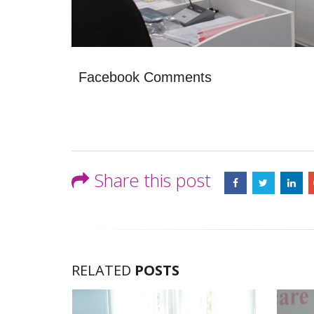
infrastructurii, amenajarea
aprilie 2
teritoriului și protecția mediului a
Consiliului raional Soroca din 04 mai
2026
mai 4, 2026
Facebook Comments
planific
ședința 
Soroca 
aprilie 1
Share this post
RELATED
POSTS