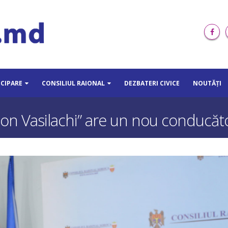
ICIPARE
CONSILIUL RAIONAL
DEZBATERI CIVICE
NOUTĂȚI
Ion Vasilachi” are un nou conducăt