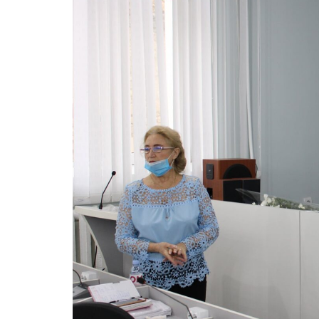
Ședința ordinară a Consiliului
raional Soroca din 06 mai 2026
mai 6, 2026
Consiliu
2026
Ședința Comisiei pentru buget,
mai 4, 2
finanțe și administrarea
patrimoniului a Consiliului
raional Soroca din 05 mai 2026
mai 5, 2026
planific
Ședința Comisiei pentru
ședința 
dezvoltare economică, a
6 mai 2