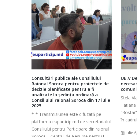
liului
UE // Dezbatere ”Ce proiecte sunt
Ședința
ectele de
necesare pentru dezvoltarea
economi
 fi
comunității”
amenaja
ră a
mediulu
Stela Vlas, Președinta A.O. ”Șolcănița” și
in 17 iulie
din 10 a
Tatiana Coșciug, Președinta A.O.
*-* Tra
”Rostar”, invitate la dezbaterea realizată
ată pe
platform
în cadrul Proiectului ”Măsuri [...]
cretariatul
Consiliu
din raionul
Soroca –
iulie 6, 2021
0 Comments
ntru [...]