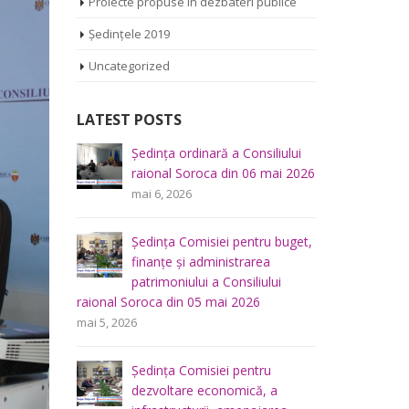
Proiecte propuse în dezbateri publice
Ședințele 2019
Uncategorized
LATEST POSTS
iliului
Ședința Comisiei pentru
Ș
mai 2026
întrebări juridice şi
r
administraţie publică a
m
Consiliului raional Soroca din 04 mai
2026
u buget,
Ș
mai 4, 2026
a
f
lui
p
Consultări publice ale
raional So
Consiliului Raional Soroca
mai 5, 2026
pentru proiectele de decizie
planificate pentru a fi analizate la
u
Ș
ședința ordinară a Consiliului raional din
 a
d
6 mai 2026.