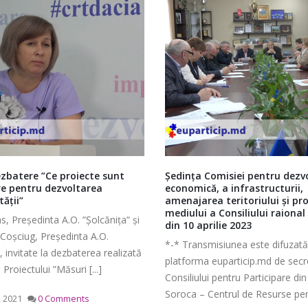
 Comisiei pentru dezvoltare
Ședința extraordinară a Consi
că, a infrastructurii,
pentru Participare din Raionu
rea teritoriului și protecția
Soroca / 7 mai 2020
i a Consiliului raional Soroca
CONSILIUL PENTRU PARTICIPA
prilie 2023
RAIONUL SOROCA Ședința
nsmisiunea este difuzată pe
extraordinară CPR Soroca ORD
a euparticip.md de secretariatul
ZI Analiza proiectelor de decizi
lui pentru Participare din raionul
spre consultare pentru ședința [..
 Centrul de Resurse pentru [...]