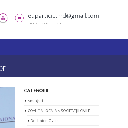
euparticip.md@gmail.com
Transmite-ne un e-mail
or
CATEGORII
Anunțuri
COALIȚIA LOCALĂ A SOCIETĂȚII CIVILE
Dezbateri Civice