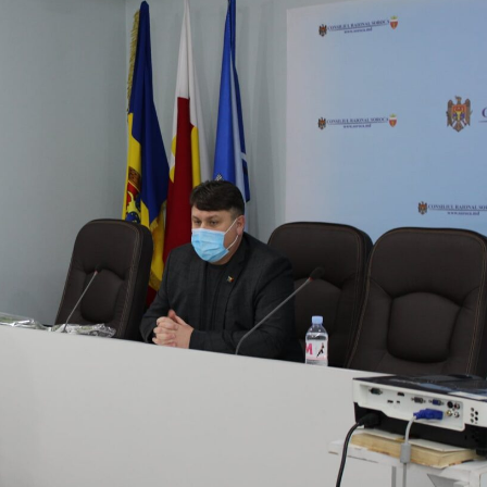
Ședința Comisiei pentru
Ședința ordinară a Cons
întrebări juridice şi
raional Soroca din 06 
administraţie publică a
mai 6, 2026
lui raional Soroca din 04 mai
Ședința Comisiei pentr
026
finanțe și administrare
patrimoniului a Consiliu
Consultări publice ale
raional Soroca din 05 mai 2026
Consiliului Raional Soroca
mai 5, 2026
pentru proiectele de decizie
ate pentru a fi analizate la
Ședința Comisiei pentr
ordinară a Consiliului raional din
dezvoltare economică,
026.