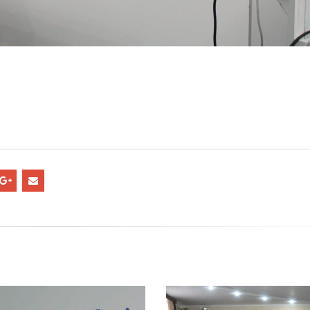
infrastructurii, amenaj
9, 2026
teritoriului și protecția mediului 
Consiliului raional Soroca din 04
Consultări publice ale
2026
Consiliului Raional Soroca
mai 4, 2026
pentru proiectele de decizie
ate pentru a fi analizate la
ordinară a Consiliului raional
din 6 mai 2026.
6, 2026