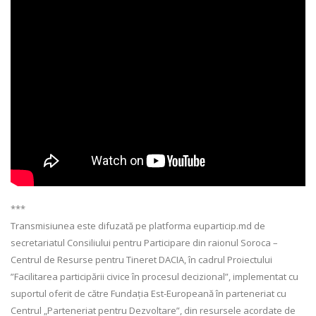
***
Transmisiunea este difuzată pe platforma euparticip.md de
secretariatul Consiliului pentru Participare din raionul Soroca –
Centrul de Resurse pentru Tineret DACIA, în cadrul Proiectului
”Facilitarea participării civice în procesul decizional”, implementat cu
suportul oferit de către Fundația Est-Europeană în parteneriat cu
Centrul „Parteneriat pentru Dezvoltare”, din resursele acordate de