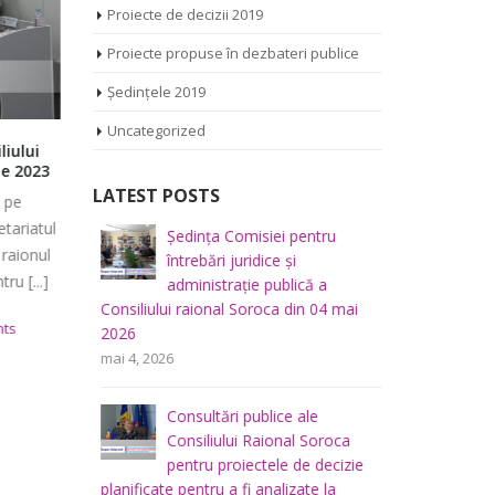
Proiecte de decizii 2019
Proiecte propuse în dezbateri publice
Ședințele 2019
Uncategorized
liului
Tribuna consilierilor raionali: avem o
Ședința C
ie 2023
nouă majorirate în Consiliul Raional
economică,
Soroca?
amenajarea
LATEST POSTS
 pe
mediului a
Ședința ordinară a Consiliului Raional
tariatul
din 10 apr
iliului
Ședința Comisiei pentru
Ș
Soroca de azi a fost amânată pentru
 raionul
mai 2026
întrebări juridice şi
r
*-* Transm
mâine. De ce s-a ajuns la lipsa [...]
u [...]
administraţie publică a
m
platforma e
Consiliului raional Soroca din 04 mai
Consiliului
iulie 27, 2023
0 Comments
ts
2026
Soroca – Ce
u buget,
Ș
mai 4, 2026
a
f
aprilie 10
lui
p
Consultări publice ale
raional So
Consiliului Raional Soroca
mai 5, 2026
pentru proiectele de decizie
planificate pentru a fi analizate la