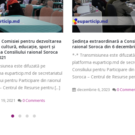
 Comisiei pentru dezvoltarea
Ședința extraordinară a Consi
 cultură, educație, sport și
raional Soroca din 6 decembr
 a Consiliului raional Soroca
*-* Transmisiunea este difuzată
021
platforma euparticip.md de secre
Ședința Comisiei pentru
Ședința ordinară a Cons
siunea este difuzată pe
Consiliului pentru Participare din
întrebări juridice şi
raional Soroca din 06 
a euparticip.md de secretariatul
Soroca – Centrul de Resurse pentr
administraţie publică a
mai 6, 2026
lui pentru Participare din raionul
lui raional Soroca din 04 mai
 Centrul de Resurse pentru [...]
decembrie 6, 2023
0 Commen
Ședința Comisiei pentr
026
finanțe și administrare
e 19, 2021
0 Comments
patrimoniului a Consiliu
Consultări publice ale
raional Soroca din 05 mai 2026
Consiliului Raional Soroca
mai 5, 2026
pentru proiectele de decizie
ate pentru a fi analizate la