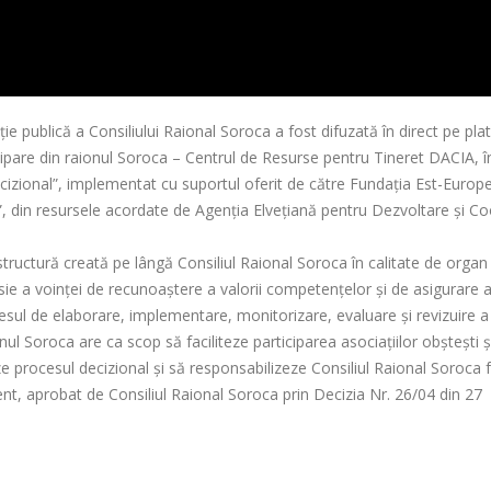
ţie publică a Consiliului Raional Soroca a fost difuzată în direct pe pl
icipare din raionul Soroca – Centrul de Resurse pentru Tineret DACIA, î
l decizional”, implementat cu suportul oferit de către Fundația Est-Europ
”, din resursele acordate de Agenția Elvețiană pentru Dezvoltare și C
structură creată pe lângă Consiliul Raional Soroca în calitate de organ
esie a voinței de recunoaștere a valorii competențelor și de asigurare 
procesul de elaborare, implementare, monitorizare, evaluare și revizuire a
ionul Soroca are ca scop să faciliteze participarea asociațiilor obștești ș
zeze procesul decizional și să responsabilizeze Consiliul Raional Soroca 
nt, aprobat de Consiliul Raional Soroca prin Decizia Nr. 26/04 din 27