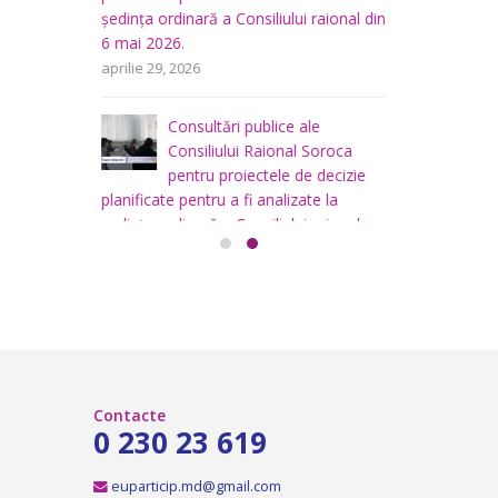
u
Ș
ședința ordinară a Consiliului raional din
 a
d
6 mai 2026.
area
i
aprilie 29, 2026
a
teritoriului
 mai
Consiliului
Consultări publice ale
2026
Consiliului Raional Soroca
mai 4, 2026
pentru proiectele de decizie
planificate pentru a fi analizate la
ședința ordinară a Consiliului raional
Soroca din 6 mai 2026.
aprilie 16, 2026
Contacte