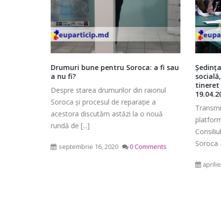
get,
Drumuri bune pentru Soroca: a fi sau
Ședința
a nu fi?
socială,
 raional
tineret
Despre starea drumurilor din raionul
19.04.2
Soroca și procesul de reparație a
Ședința ordinară a Consiliului
ată pe
Transmi
acestora discutăm astăzi la o nouă
raional Soroca din 06 mai 2026
cretariatul
platform
rundă de [...]
mai 6, 2026
din raionul
Consiliu
Consiliu
ntru [...]
Soroca –
septembrie 16, 2020
0 Comments
2026
Ședința Comisiei pentru buget,
mai 4, 2
finanțe și administrarea
aprili
patrimoniului a Consiliului
raional Soroca din 05 mai 2026
mai 5, 2026
planific