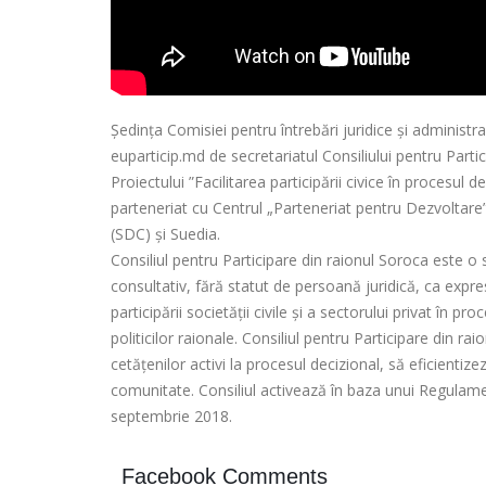
Ședința Comisiei pentru întrebări juridice şi administra
euparticip.md de secretariatul Consiliului pentru Part
Proiectului ”Facilitarea participării civice în procesu
parteneriat cu Centrul „Parteneriat pentru Dezvoltare
(SDC) și Suedia.
Consiliul pentru Participare din raionul Soroca este o 
consultativ, fără statut de persoană juridică, ca expr
participării societății civile și a sectorului privat în 
politicilor raionale. Consiliul pentru Participare din ra
cetățenilor activi la procesul decizional, să eficienti
comunitate. Consiliul activează în baza unui Regulame
septembrie 2018.
Facebook Comments