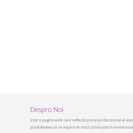
Ședința Comisiei pentru
ședința 
dezvoltare economică, a
6 mai 2
infrastructurii, amenajarea
aprilie 2
teritoriului și protecția mediului a
Consiliului raional Soroca din 04 mai
2026
mai 4, 2026
planific
ședința 
Soroca 
aprilie 1
Despro Noi