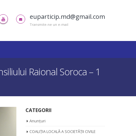
euparticip.md@gmail.com
Transmite-ne un e-mail
siliului Raional Soroca – 1
CATEGORII
Anunțuri
COALIȚIA LOCALĂ A SOCIETĂȚII CIVILE