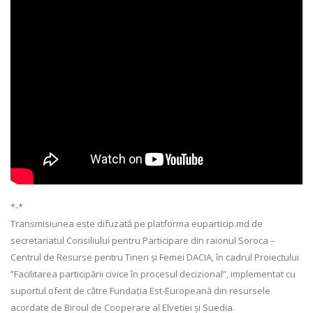
*-*
Transmisiunea este difuzată pe platforma euparticip.md de
secretariatul Consiliului pentru Participare din raionul Soroca –
Centrul de Resurse pentru Tineri și Femei DACIA, în cadrul Proiectului
”Facilitarea participării civice în procesul decizional”, implementat cu
suportul oferit de către Fundația Est-Europeană din resursele
acordate de Biroul de Cooperare al Elvetiei și Suedia.