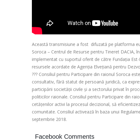
Această transmisiune a fost difuzată pe platforma eupa
Soroca – Centrul de Resurse pentru Tineret DACIA, în cad
implementat cu suportul oferit de către Fundați
a Est-
resursele acordate de Agenția Elvețiană pentru Dezvo
?
?
?
Consiliul pentru Participare din raionul Soroca est
consultativ, fără statut de persoană juridică, ca expr
participării societății civile și a sectorului privat în 
politicilor raionale. Consiliul pentru Participare din ra
cetățenilor activi la procesul decizional, să eficienti
comunitate. Consiliul activează în baza unui Regulame
septembrie 2018.
Facebook Comments