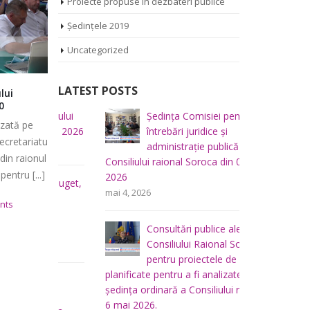
Proiecte propuse în dezbateri publice
Ședințele 2019
Uncategorized
LATEST POSTS
Реакция Евроcоюза на пандемию
Tribuna co
COVID-19 в странах Восточного
Nichifor L
iliului
Ședința Comisiei pentru
Ș
партнерства
ă pe
Continuăm r
mai 2026
întrebări juridice şi
r
В рамках своей глобальной реакции
tariatul
raional” pe
administraţie publică a
m
на вспышку коронавируса
 raionul
de această 
Consiliului raional Soroca din 04 mai
Европейская Комиссия выделяет
u [...]
consilierul
2026
u buget,
Ș
пакет экстренной помощи Армении,
este [...]
mai 4, 2026
a
f
Азербайджану, Беларуси, Грузии,
lui
p
Республике [...]
decembri
Consultări publice ale
raional So
Consiliului Raional Soroca
mai 5, 2026
aprilie 4, 2020
0 Comments
pentru proiectele de decizie
planificate pentru a fi analizate la
u
Ș
ședința ordinară a Consiliului raional din
 a
d
6 mai 2026.