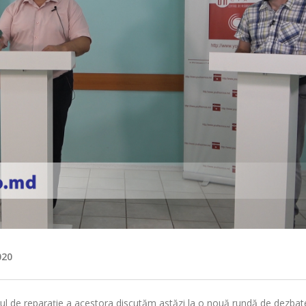
020
ul de reparație a acestora discutăm astăzi la o nouă rundă de dezbate