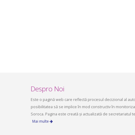
infrastructurii, amenajarea
aprilie 2
teritoriului și protecția mediului a
Consiliului raional Soroca din 04 mai
2026
mai 4, 2026
planific
ședința 
Soroca 
aprilie 1
Despro Noi
Este o pagină web care reflectă procesul decizional al autori