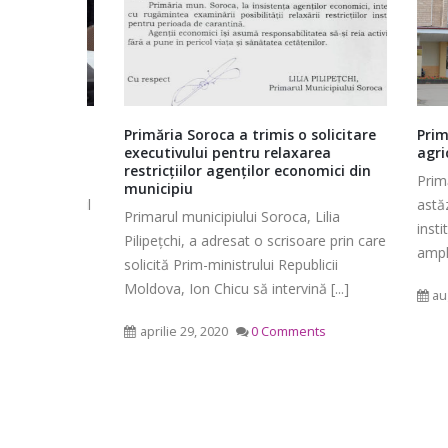
siliului
Primăria Soroca a trimis o solicitare
Primări
brie 2023
executivului pentru relaxarea
agricul
Ședința ordinară a Consiliului
restricțiilor agenților economici din
ată pe
Primăria
municipiu
raional Soroca din 06 mai 2026
cretariatul
astăzi 
mai 6, 2026
Primarul municipiului Soroca, Lilia
din raionul
instituți
Consiliu
Pilipețchi, a adresat o scrisoare prin care
ntru [...]
amplasare
2026
Ședința Comisiei pentru buget,
solicită Prim-ministrului Republicii
mai 4, 2
finanțe și administrarea
Moldova, Ion Chicu să intervină [...]
ents
august
patrimoniului a Consiliului
raional Soroca din 05 mai 2026
aprilie 29, 2020
0 Comments
mai 5, 2026
planific
Ședința Comisiei pentru
ședința 
dezvoltare economică, a
6 mai 2