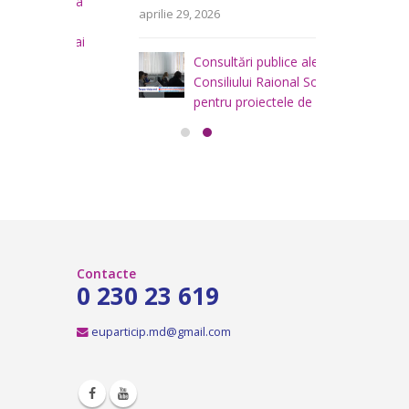
area
i
aprilie 29, 2026
a
teritoriului
 mai
Consiliului
Consultări publice ale
2026
Consiliului Raional Soroca
mai 4, 2026
pentru proiectele de decizie
planificate pentru a fi analizate la
ședința ordinară a Consiliului raional
Soroca din 6 mai 2026.
aprilie 16, 2026
Contacte
0 230 23 619