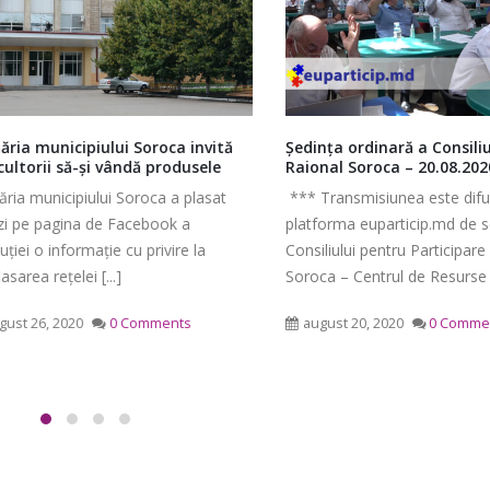
a municipiului Soroca invită
Şedinţa ordinară a Consiliului
torii să-și vândă produsele
Raional Soroca – 20.08.2020
Ședința Comisiei pentru
Ședința ordinară a Cons
 municipiului Soroca a plasat
*** Transmisiunea este difuzat
întrebări juridice şi
raional Soroca din 06 
pe pagina de Facebook a
platforma euparticip.md de secre
administraţie publică a
mai 6, 2026
ei o informație cu privire la
Consiliului pentru Participare din
lui raional Soroca din 04 mai
a rețelei [...]
Soroca – Centrul de Resurse pentr
Ședința Comisiei pentr
026
finanțe și administrare
 26, 2020
0 Comments
august 20, 2020
0 Comments
patrimoniului a Consiliu
Consultări publice ale
raional Soroca din 05 mai 2026
Consiliului Raional Soroca
mai 5, 2026
pentru proiectele de decizie
ate pentru a fi analizate la
Ședința Comisiei pentr
ordinară a Consiliului raional din
dezvoltare economică,
026.