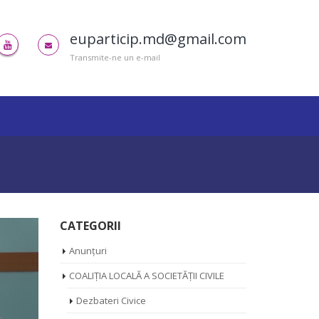
euparticip.md@gmail.com
Transmite-ne un e-mail
CATEGORII
Anunțuri
COALIȚIA LOCALĂ A SOCIETĂȚII CIVILE
Dezbateri Civice