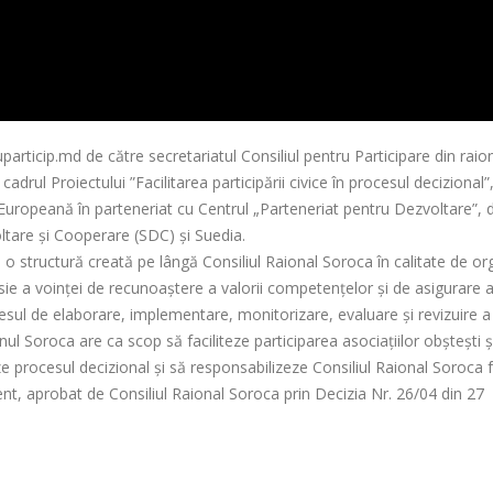
rticip.md de către secretariatul Consiliul pentru Participare din raio
rul Proiectului ”Facilitarea participării civice în procesul decizional”
Europeană în parteneriat cu Centrul „Parteneriat pentru Dezvoltare”, 
ltare și Cooperare (SDC) și Suedia.
e o structură creată pe lângă Consiliul Raional Soroca în calitate de o
esie a voinței de recunoaștere a valorii competențelor și de asigurare 
procesul de elaborare, implementare, monitorizare, evaluare și revizuire a
ionul Soroca are ca scop să faciliteze participarea asociațiilor obștești ș
zeze procesul decizional și să responsabilizeze Consiliul Raional Soroca 
nt, aprobat de Consiliul Raional Soroca prin Decizia Nr. 26/04 din 27