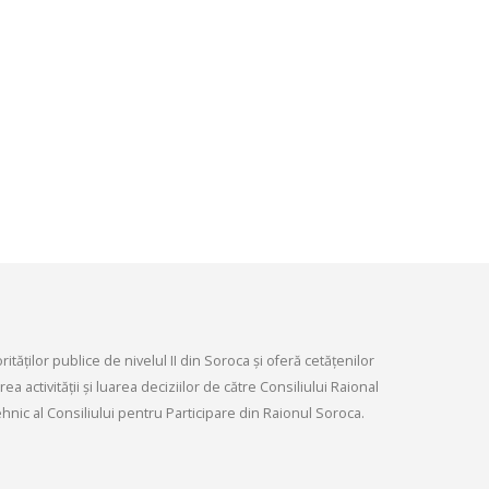
infrastructurii, amenaj
9, 2026
teritoriului și protecția mediului 
Consiliului raional Soroca din 04
Consultări publice ale
2026
Consiliului Raional Soroca
mai 4, 2026
pentru proiectele de decizie
ate pentru a fi analizate la
ordinară a Consiliului raional
din 6 mai 2026.
6, 2026
tăților publice de nivelul II din Soroca și oferă cetățenilor