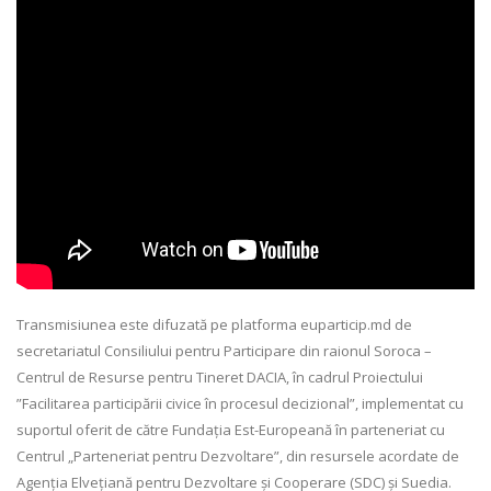
Transmisiunea este difuzată pe platforma euparticip.md de
secretariatul Consiliului pentru Participare din raionul Soroca –
Centrul de Resurse pentru Tineret DACIA, în cadrul Proiectului
”Facilitarea participării civice în procesul decizional”, implementat cu
suportul oferit de către Fundația Est-Europeană în parteneriat cu
Centrul „Parteneriat pentru Dezvoltare”, din resursele acordate de
Agenția Elvețiană pentru Dezvoltare și Cooperare (SDC) și Suedia.