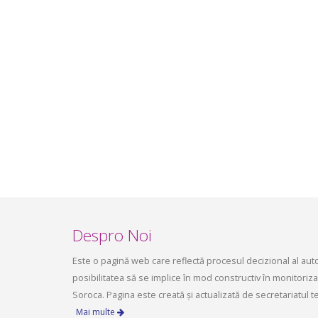
Ședința Comisiei pentru
ședința 
dezvoltare economică, a
6 mai 2
infrastructurii, amenajarea
aprilie 2
teritoriului și protecția mediului a
Consiliului raional Soroca din 04 mai
2026
mai 4, 2026
planific
ședința 
Soroca 
aprilie 1
Despro Noi