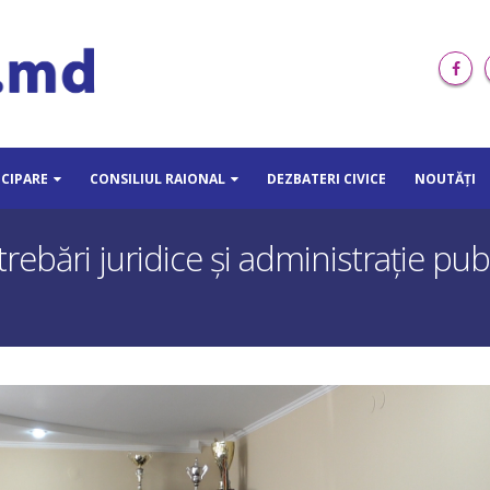
ICIPARE
CONSILIUL RAIONAL
DEZBATERI CIVICE
NOUTĂȚI
ebări juridice şi administraţie publ