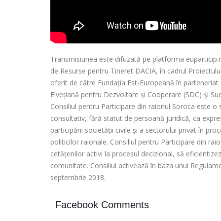
Transmisiunea este difuzată pe platforma euparticip.md
de Resurse pentru Tineret DACIA, în cadrul Proiectului 
oferit de către Fundația Est-Europeană în parteneriat
Elvețiană pentru Dezvoltare și Cooperare (SDC) și Sue
Consiliul pentru Participare din raionul Soroca este o 
consultativ, fără statut de persoană juridică, ca expr
participării societății civile și a sectorului privat în 
politicilor raionale. Consiliul pentru Participare din ra
cetățenilor activi la procesul decizional, să eficienti
comunitate. Consiliul activează în baza unui Regulame
septembrie 2018.
Facebook Comments