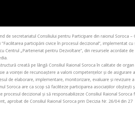
 de secretariatul Consiliului pentru Participare din raionul Soroca – 
”Facilitarea participării civice în procesul decizional”, implementat cu
 cu Centrul „Parteneriat pentru Dezvoltare”, din resursele acordate de
dia.
structură creată pe lângă Consiliul Raional Soroca în calitate de organ
esie a voinței de recunoaștere a valorii competențelor și de asigurare 
procesul de elaborare, implementare, monitorizare, evaluare și revizuire a
ionul Soroca are ca scop să faciliteze participarea asociațiilor obștești ș
zeze procesul decizional și să responsabilizeze Consiliul Raional Soroca 
nt, aprobat de Consiliul Raional Soroca prin Decizia Nr. 26/04 din 27