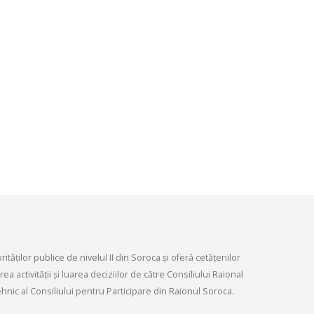
Ședința Comisiei pentr
ordinară a Consiliului raional din
dezvoltare economică,
026.
infrastructurii, amenaj
9, 2026
teritoriului și protecția mediului 
Consiliului raional Soroca din 04
Consultări publice ale
2026
Consiliului Raional Soroca
mai 4, 2026
pentru proiectele de decizie
ate pentru a fi analizate la
ordinară a Consiliului raional
din 6 mai 2026.
6, 2026