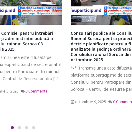
ri publice ale Consiliului
29 mai – ziua în care autorităț
 Soroca pentru proiectele de
locale vor consulta sorocenii
planificate pentru a fi
Vineri, 29 mai este ziua în care
te la ședința ordinară a
administrația publică locală și-a
ului raional Soroca din 16
ie 2025.
să consulte opinia cetățenilor di
Ședința Comisiei pentru
Ședința ordinară a Cons
nsmisiunea este difuzată pe
municipiul și [...]
întrebări juridice şi
raional Soroca din 06 
a euparticip.md de secretariatul
administraţie publică a
mai 6, 2026
mai 26, 2020
0 Comments
lui pentru Participare din raionul
lui raional Soroca din 04 mai
 Centrul de Resurse pentru [...]
Ședința Comisiei pentr
026
finanțe și administrare
rie 9, 2025
0 Comments
patrimoniului a Consiliu
Consultări publice ale
raional Soroca din 05 mai 2026
Consiliului Raional Soroca
mai 5, 2026
pentru proiectele de decizie
ate pentru a fi analizate la