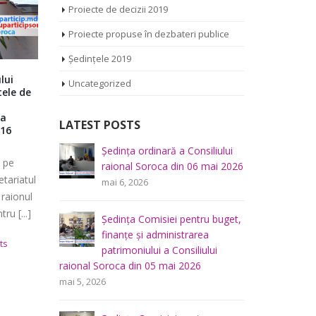
Proiecte de decizii 2019
Proiecte propuse în dezbateri publice
Ședințele 2019
ile
Ședința Comisiei pentru dezvoltare
Ședința Co
Uncategorized
economică, a infrastructurii,
juridice ş
amenajarea teritoriului și protecția
Consiliulu
mediului a Consiliului raional Soroca
februarie
LATEST POSTS
 propus
04.05.2022
Transmisiu
n
Transmisiunea este difuzată pe
iliului
Ședința Comisiei pentru
Ș
platforma e
mai 2026
întrebări juridice şi
r
platforma euparticip.md de secretariatul
Consiliului
administraţie publică a
m
Consiliului pentru Participare din raionul
Soroca – Ce
Consiliului raional Soroca din 04 mai
Soroca – Centrul de Resurse pentru [...]
2026
u buget,
Ș
februarie
mai 4, 2026
mai 4, 2022
0 Comments
a
f
lui
p
Consultări publice ale
raional So
Consiliului Raional Soroca
mai 5, 2026
pentru proiectele de decizie
planificate pentru a fi analizate la