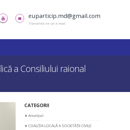
euparticip.md@gmail.com
Transmite-ne un e-mail
ică a Consiliului raional
CATEGORII
Anunțuri
COALIȚIA LOCALĂ A SOCIETĂȚII CIVILE