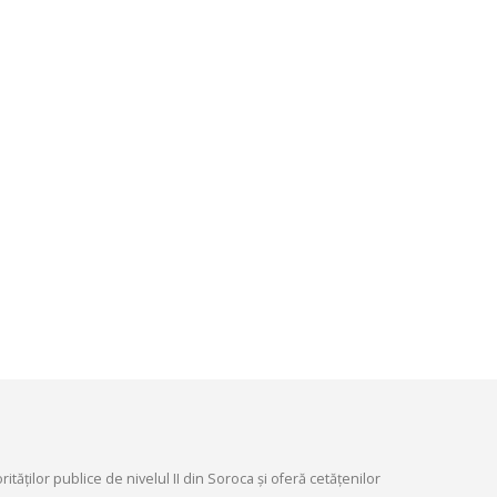
infrastructurii, amenaj
9, 2026
teritoriului și protecția mediului 
Consiliului raional Soroca din 04
Consultări publice ale
2026
Consiliului Raional Soroca
mai 4, 2026
pentru proiectele de decizie
ate pentru a fi analizate la
ordinară a Consiliului raional
din 6 mai 2026.
6, 2026
tăților publice de nivelul II din Soroca și oferă cetățenilor