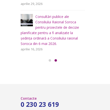
area
i
aprilie 29, 2026
a
teritoriului
 mai
Consiliului
Consultări publice ale
2026
Consiliului Raional Soroca
mai 4, 2026
pentru proiectele de decizie
planificate pentru a fi analizate la
ședința ordinară a Consiliului raional
Soroca din 6 mai 2026.
aprilie 16, 2026
Contacte
0 230 23 619