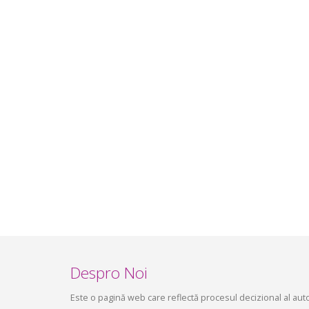
infrastructurii, amenajarea
aprilie 2
teritoriului și protecția mediului a
Consiliului raional Soroca din 04 mai
2026
mai 4, 2026
planific
ședința 
Soroca 
aprilie 1
Despro Noi
Este o pagină web care reflectă procesul decizional al autori