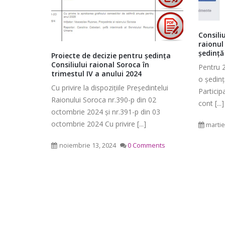
Consili
raionul
ședință
zvoltare
Proiecte de decizie pentru ședința
i,
Consiliului raional Soroca în
Pentru 
protecția
trimestul IV a anului 2024
o ședinț
nal Soroca
Ședința ordinară a Consiliului
Cu privire la dispozițiile Președintelui
Particip
raional Soroca din 06 mai 2026
Raionului Soroca nr.390-p din 02
cont [...]
ată pe
mai 6, 2026
octombrie 2024 și nr.391-p din 03
Consiliu
cretariatul
octombrie 2024 Cu privire [...]
martie
2026
din raionul
Ședința Comisiei pentru buget,
mai 4, 2
ntru [...]
finanțe și administrarea
noiembrie 13, 2024
0 Comments
patrimoniului a Consiliului
raional Soroca din 05 mai 2026
mai 5, 2026
planific
Ședința Comisiei pentru
ședința 
dezvoltare economică, a
6 mai 2