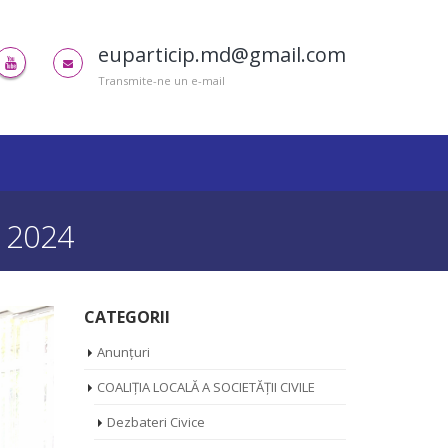
euparticip.md@gmail.com
Transmite-ne un e-mail
e 2024
CATEGORII
Anunțuri
COALIȚIA LOCALĂ A SOCIETĂȚII CIVILE
Dezbateri Civice