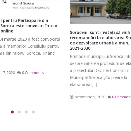
ul pentru Participare din
 Soroca este convocat într-o
 online
Sorocenii sunt invitați să vină
recomandări la elaborarea St
24 martie 2020 a fost convocată
de dezvoltare urbană a mun.
ă a membrilor Consiliului pentru
2021-2030
Ședința Comisiei pentru
Ședința ordinară a Cons
are din raionul Soroca. Ținând
întrebări juridice şi
raional Soroca din 06 
Primăria municipiului Soroca in
administraţie publică a
mai 6, 2026
despre inițierea procedurii de el
lui raional Soroca din 04 mai
a proiectului Deciziei Consiliului
 17, 2020
0 Comments
Ședința Comisiei pentr
Municipal Soroca „Cu privire la
026
finanțe și administrare
elaborarea [...]
patrimoniului a Consiliu
Consultări publice ale
raional Soroca din 05 mai 2026
octombrie 5, 2020
0 Commen
Consiliului Raional Soroca
mai 5, 2026
pentru proiectele de decizie
ate pentru a fi analizate la
Ședința Comisiei pentr
ordinară a Consiliului raional din
dezvoltare economică,
026.