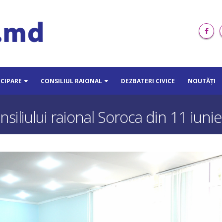
ICIPARE
CONSILIUL RAIONAL
DEZBATERI CIVICE
NOUTĂȚI
siliului raional Soroca din 11 iuni