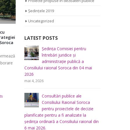
Proiecte propuse în dezbateri publice
Ședințele 2019
Uncategorized
 cu
Victor Său la “Tribuna Consilierului
Ședința C
rategiei
Raional”
economică,
LATEST POSTS
 Soroca
amenajarea
Continuăm rubrica “Tribuna consilierului
mediului a
iliului
Ședința Comisiei pentru
Ș
raional” pe platforma euparticip.md, iar
28.09.2022
mai 2026
întrebări juridice şi
r
formează
de această dată l-am invitat pe
*** Transm
administraţie publică a
m
aborare
consilierul Victor Său. Transmisiunea
Consiliului raional Soroca din 04 mai
platforma e
este [...]
2026
Consiliului
u buget,
Ș
mai 4, 2026
Soroca – Ce
a
f
februarie 28, 2023
0 Comments
lui
p
septembr
Consultări publice ale
raional So
ts
Consiliului Raional Soroca
mai 5, 2026
pentru proiectele de decizie
planificate pentru a fi analizate la
u
Ș
ședința ordinară a Consiliului raional din
 a
d
6 mai 2026.