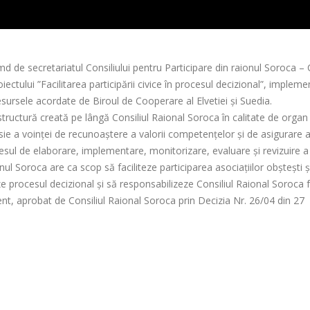
 de secretariatul Consiliului pentru Participare din raionul Soroca – 
ectului ”Facilitarea participării civice în procesul decizional”, impleme
sursele acordate de Biroul de Cooperare al Elvetiei și Suedia.
structură creată pe lângă Consiliul Raional Soroca în calitate de organ
esie a voinței de recunoaștere a valorii competențelor și de asigurare 
procesul de elaborare, implementare, monitorizare, evaluare și revizuire a
ionul Soroca are ca scop să faciliteze participarea asociațiilor obștești ș
zeze procesul decizional și să responsabilizeze Consiliul Raional Soroca 
nt, aprobat de Consiliul Raional Soroca prin Decizia Nr. 26/04 din 27