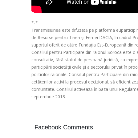
*-*
Transmisiunea este difuzată pe platforma euparticip.md
de Resurse pentru Tineri și Femei DACIA, în cadrul Proi
suportul oferit de către Fundația Est-Europeană din re
Consiliul pentru Participare din raionul Soroca este o 
consultativ, fără statut de persoană juridică, ca expr
participării societății civile și a sectorului privat în 
politicilor raionale. Consiliul pentru Participare din ra
cetățenilor activi la procesul decizional, să eficienti
comunitate. Consiliul activează în baza unui Regulame
septembrie 2018.
Facebook Comments