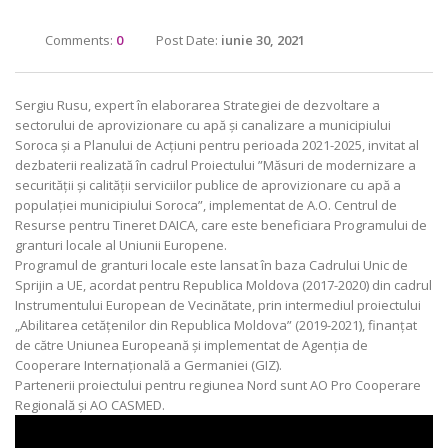
Comments:
0
Post Date:
iunie 30, 2021
Sergiu Rusu, expert în elaborarea Strategiei de dezvoltare a
sectorului de aprovizionare cu apă și canalizare a municipiului
Soroca și a Planului de Acțiuni pentru perioada 2021-2025, invitat al
dezbaterii realizată în cadrul Proiectului ”Măsuri de modernizare a
securității și calității serviciilor publice de aprovizionare cu apă a
populației municipiului Soroca”, implementat de A.O. Centrul de
Resurse pentru Tineret DAICA, care este beneficiara Programului de
granturi locale al Uniunii Europene.
Programul de granturi locale este lansat în baza Cadrului Unic de
Sprijin a UE, acordat pentru Republica Moldova (2017-2020) din cadrul
Instrumentului European de Vecinătate, prin intermediul proiectului
„Abilitarea cetățenilor din Republica Moldova” (2019-2021), finanțat
de către Uniunea Europeană și implementat de Agenția de
Cooperare Internațională a Germaniei (GIZ).
Partenerii proiectului pentru regiunea Nord sunt AO Pro Cooperare
Regională și AO CASMED.