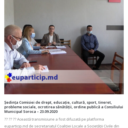
Ședința Comisiei de drept, educaţie, cultură, sport, tineret,
probleme sociale, ocrotirea sănătăţii, ordine publică a Consiliului
Municipal Soroca – 23.09.2020
?? ?? ?? Această transmisiune a fost difuzată pe platforma
euparticip.md de secretariatul Coaliției Locale a Societății Civile din