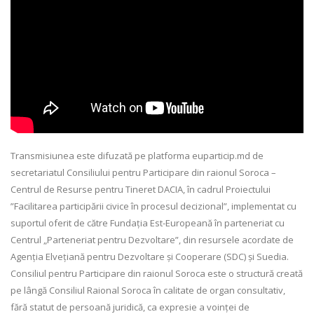
Transmisiunea este difuzată pe platforma euparticip.md de
secretariatul Consiliului pentru Participare din raionul Soroca –
Centrul de Resurse pentru Tineret DACIA, în cadrul Proiectului
”Facilitarea participării civice în procesul decizional”, implementat cu
suportul oferit de către Fundația Est-Europeană în parteneriat cu
Centrul „Parteneriat pentru Dezvoltare”, din resursele acordate de
Agenția Elvețiană pentru Dezvoltare și Cooperare (SDC) și Suedia.
Consiliul pentru Participare din raionul Soroca este o structură creată
pe lângă Consiliul Raional Soroca în calitate de organ consultativ,
fără statut de persoană juridică, ca expresie a voinței de