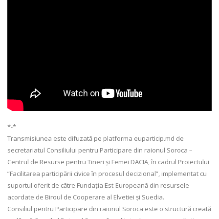
*-*
Transmisiunea este difuzată pe platforma euparticip.md de
secretariatul Consiliului pentru Participare din raionul Soroca –
Centrul de Resurse pentru Tineri și Femei DACIA, în cadrul Proiectului
”Facilitarea participării civice în procesul decizional”, implementat cu
suportul oferit de către Fundația Est-Europeană din resursele
acordate de Biroul de Cooperare al Elvetiei și Suedia.
Consiliul pentru Participare din raionul Soroca este o structură creată