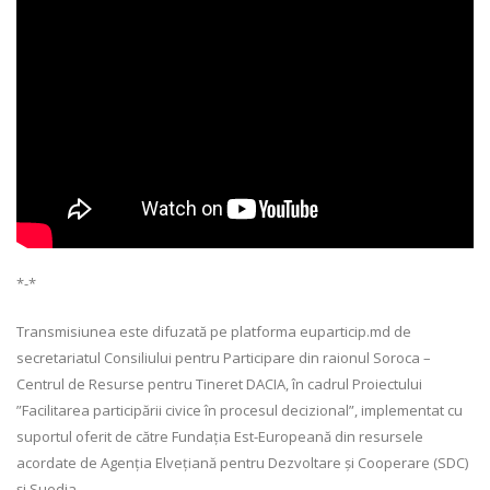
*-*
Transmisiunea este difuzată pe platforma euparticip.md de
secretariatul Consiliului pentru Participare din raionul Soroca –
Centrul de Resurse pentru Tineret DACIA, în cadrul Proiectului
”Facilitarea participării civice în procesul decizional”, implementat cu
suportul oferit de către Fundația Est-Europeană din resursele
acordate de Agenția Elvețiană pentru Dezvoltare și Cooperare (SDC)
și Suedia.